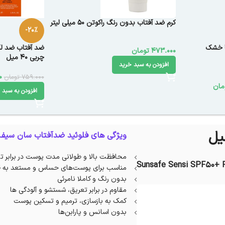
کرم ضد آفتاب بدون رنگ راکوتن 50 میلی لیتر
-20%
ا خشک
473.000
تومان
چربی 40 میل
افزودن به سبد خرید
0
759.000
تومان
مان
افزودن به سبد 
ویژگی های فلوئید ضدآفتاب سان سیف 
محافظت بالا و طولانی مدت پوست در برابر ت
Sunsafe Sensi SPF50+ F
مناسب برای پوست‌های حساس و مستعد به ق
بدون رنگ و کاملا نامرئی
مقاوم در برابر تعریق، شستشو و آلودگی ها
کمک به بازسازی، ترمیم و تسکین پوست
بدون اسانس و پارابن‌ها