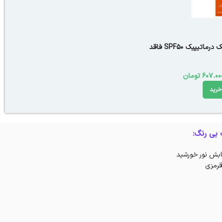
ضد آفتاب ضد لک درماتیپیک SPF50 فاقد
607.00
تومان
خرید
بی رنگ:
ابش نور خورشید
رمزی