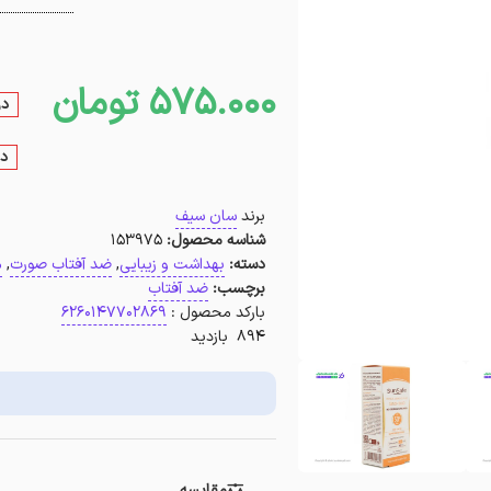
575.000
تومان
در
در
برند
سان سیف
شناسه محصول:
153975
دسته:
بهداشت و زیبایی
,
ضد آفتاب صورت
,
م
برچسب:
ضد آفتاب
بارکد محصول :
6260147702869
894 بازدید
مقایسه