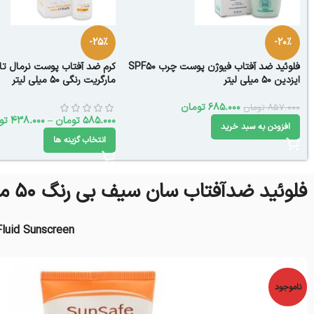
-25%
-20%
فلوئید ضد آفتاب فیوژن پوست چرب SPF50
کرم ضد آفتاب پوست نرمال ت
ایزدین 50 میلی لیتر
مارگریت رنگی 50 میلی لیتر
685.000
تومان
857.000
تومان
585.000
تومان
–
438.000
تو
افزودن به سبد خرید
انتخاب گزینه ها
فلوئید ضدآفتاب سان سیف بی رنگ 50 میل
luid Sunscreen
ناموجود