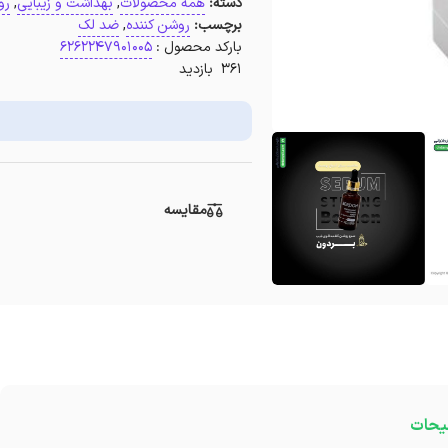
دسته:
همه محصولات
,
بهداشت و زیبایی
,
رو
برچسب:
روشن کننده
,
ضد لک
بارکد محصول :
6262247901005
361 بازدید
مقایسه
یحات