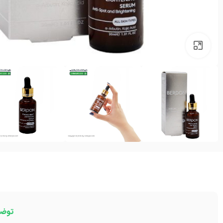
بزرگنمایی تصویر
توض