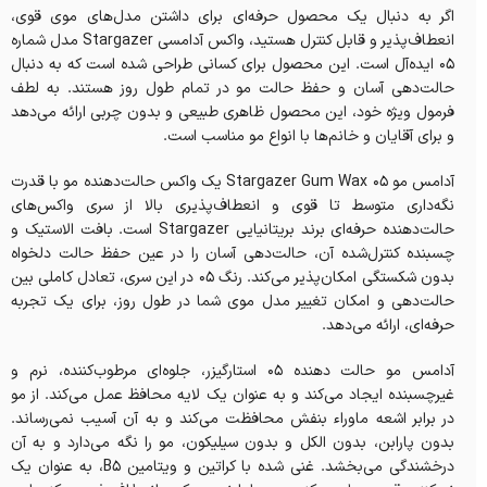
اگر به دنبال یک محصول حرفه‌ای برای داشتن مدل‌های موی قوی،
انعطاف‌پذیر و قابل کنترل هستید، واکس آدامسی Stargazer مدل شماره
۰۵ ایده‌آل است. این محصول برای کسانی طراحی شده است که به دنبال
حالت‌دهی آسان و حفظ حالت مو در تمام طول روز هستند. به لطف
فرمول ویژه خود، این محصول ظاهری طبیعی و بدون چربی ارائه می‌دهد
و برای آقایان و خانم‌ها با انواع مو مناسب است.
آدامس مو Stargazer Gum Wax 05 یک واکس حالت‌دهنده مو با قدرت
نگه‌داری متوسط ​​تا قوی و انعطاف‌پذیری بالا از سری واکس‌های
حالت‌دهنده حرفه‌ای برند بریتانیایی Stargazer است. بافت الاستیک و
چسبنده کنترل‌شده آن، حالت‌دهی آسان را در عین حفظ حالت دلخواه
بدون شکستگی امکان‌پذیر می‌کند. رنگ 05 در این سری، تعادل کاملی بین
حالت‌دهی و امکان تغییر مدل موی شما در طول روز، برای یک تجربه
حرفه‌ای، ارائه می‌دهد.
آدامس مو حالت دهنده 05 استارگیزر، جلوه‌ای مرطوب‌کننده، نرم و
غیرچسبنده ایجاد می‌کند و به عنوان یک لایه محافظ عمل می‌کند. از مو
در برابر اشعه ماوراء بنفش محافظت می‌کند و به آن آسیب نمی‌رساند.
بدون پارابن، بدون الکل و بدون سیلیکون، مو را نگه می‌دارد و به آن
درخشندگی می‌بخشد. غنی شده با کراتین و ویتامین B5، به عنوان یک