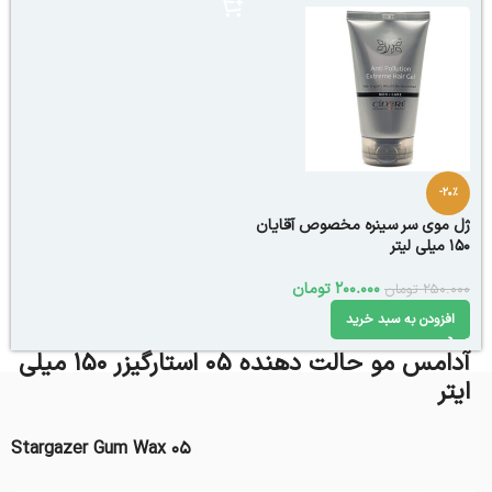
-20%
ژل موی سر سینره مخصوص آقایان
150 میلی لیتر
200.000
تومان
250.000
تومان
افزودن به سبد خرید
آدامس مو حالت دهنده 05 استارگیزر 150 میلی
ایتر
Stargazer Gum Wax 05