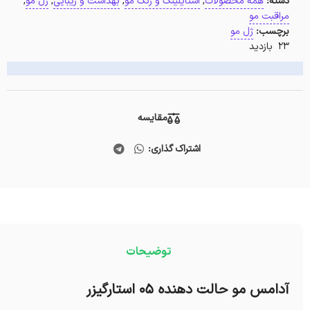
دسته:
همه محصولات
,
استایلینگ و رنگ مو
,
بهداشت و زیبایی
,
ژل مو
,
مراقبت مو
برچسب:
ژل مو
23 بازدید
مقایسه
اشتراک گذاری:
توضیحات
آدامس مو حالت دهنده 05 استارگیزر