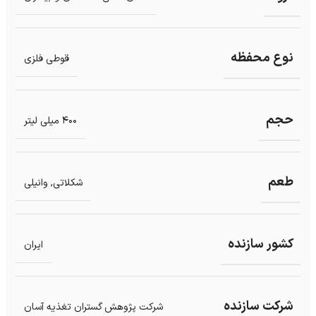
منیزیم
75 mg
**
کلسیم
550 mg
**
نوع محفظه
قوطی فلزی
حجم
400 میلی لیتر
طعم
شکلاتی
,
وانیلی
کشور سازنده
ایران
شرکت سازنده
شرکت پژوهش گستران تغذیه آسان