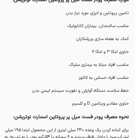
تامین پروتئین و انرژی مورد نیاز بدن
مناسب سالمندان، بیماران کاتابولیک
کمک به عضله سازی ورزشکاران
حاوی امگا 3 و امگا 6
مناسب افراد مبتلا به بیماری سلیاک
مناسب افراد حساس به لاکتوز
حفظ سلامت دستگاه گوارش و تقویت سیستم ایمنی بدن
حاوی مقادیر ویتامین D و کلسیم
نحوه مصرف پودر فست میل پر پروتئین اسمارت نوتریشن:
برای آماده کردن یک وعده 230 میلی لیتری از این محصول ابتدا 195 میلی
لیتر آب سرد را داخل ظرف بریزید و 6 پیمانه یا 54 گرم پودر را به تدریج به