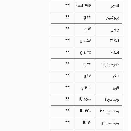
انرژی
456 kcal
**
پروتئین
22 g
**
چربی
16 g
**
امگا3
0.57 g
**
امگا6
1.35 g
**
کربوهیدرات
56 g
**
شکر
17 g
**
قیبر
4.3 g
**
ویتامن آ
1500 IU
**
ویتامین د3
240 IU
**
ویتامین ای
12 IU
**