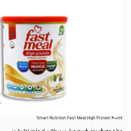
Smart Nutrition Fast Meal High Protein 400ml
موارد مصرف پودر فست میل پر پروتئین اسمارت نوتریشن: