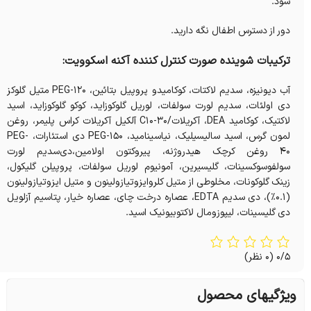
شود.
دور از دسترس اطفال نگه دارید.
ترکیبات شوینده صورت کنترل کننده آکنه اسکوویت:
آب دیونیزه، سدیم لاکتات، کوکامیدو پروپیل بتائین، PEG-120 متیل گلوکز
دی ‌اولئات، سدیم لورت سولفات، لوریل گلوکوزاید، کوکو گلوکوزاید، اسید
لاکتیک، کوکامید DEA، آکریلات‌/C10-30 آلکیل آکریلات کراس پلیمر، روغن
لمون گرس، اسید سالیسیلیک، نیاسینامید، PEG-150 دی ‌استئارات، PEG-
40 روغن کرچک هیدروژنه، پیروکتون اولامین،دی‌سدیم لورت
سولفوسوکسینات، گلیسیرین، آمونیوم لوریل سولفات، پروپیلن گلیکول،
زینک گلوکونات، مخلوطی از متیل کلروایزوتیازولینون و متیل ایزوتیازولینون
(۰.۱٪)، دی ‌سدیم EDTA، عصاره درخت چای، عصاره خیار، پتاسیم آزلویل
دی ‌گلیسینات، لیپوزومال لاکتوبیونیک اسید.
0/5
(0 نظر)
ویژگیهای محصول