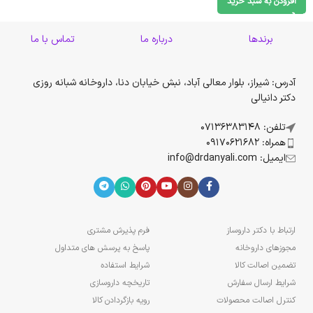
افزودن به سبد خرید
برندها
درباره ما
تماس با ما
آدرس: شیراز، بلوار معالی آباد، نبش خیابان دنا، داروخانه شبانه روزی
دکتر دانیالی
تلفن: 07136383148
همراه: 09170621682
ایمیل: info@drdanyali.com
ارتباط با دکتر داروساز
فرم پذیرش مشتری
مجوزهای داروخانه
پاسخ به پرسش های متداول
تضمین اصالت کالا
شرایط استفاده
شرایط ارسال سفارش
تاریخچه داروسازی
کنترل اصالت محصولات
رویه بازگردادن کالا