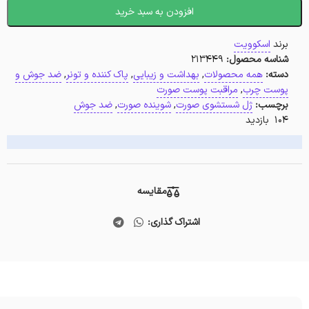
افزودن به سبد خرید
برند
اسکوویت
شناسه محصول:
213449
دسته:
همه محصولات
,
بهداشت و زیبایی
,
پاک کننده و تونر
,
ضد جوش و
پوست چرب
,
مراقبت پوست صورت
برچسب:
ژل شستشوی صورت
,
شوینده صورت
,
ضد جوش
104 بازدید
مقایسه
اشتراک گذاری: