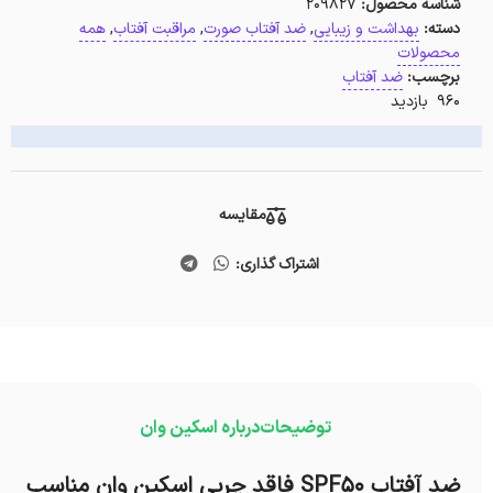
شناسه محصول:
209827
دسته:
بهداشت و زیبایی
,
ضد آفتاب صورت
,
مراقبت آفتاب
,
همه
محصولات
برچسب:
ضد آفتاب
960 بازدید
مقایسه
اشتراک گذاری:
توضیحات
درباره اسکین وان
ضد آفتاب SPF50 فاقد چربی اسکین وان مناسب