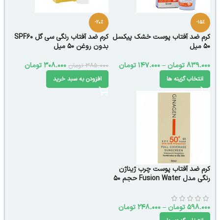
-20%
-15%
کرم ضد آفتاب پوست خشک پیکسل
کرم ضد آفتاب رنگی سی گل SPF60
50 میل
بدون روغن 50 میل
839.000
تومان
–
147.000
تومان
308.000
تومان
385.000
تومان
انتخاب گزینه ها
افزودن به سبد خرید
کرم ضد آفتاب پوست چرب ژیناژن
رنگی مدل Fusion Water حجم 50
میل
598.000
تومان
–
248.000
تومان