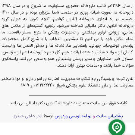
از سال 1394در قالب داروخانه حضوری مسئولیت ما شروع و در سال 1398
داروخانه به صورت شبانه روزی در خدمت شما عزیزان بوده و در سال 1400
تصمیم بر راه اندازی داروخانه آنلاین گرفتیم. آنچه اکنون به عنوان گروه
داروخانه آنلاین دکتر دانیالی شناخته می‌شود زنجیره گسترده‌ای از مکمل های
غذایی، ورزشی، لوازم بهداشتی و تجهیزات پزشکی با تنوع بسیار بالاست. ما
تمام تلاش خود را می کنیم تا بیشترین انتخاب را با شرح کامل محصولات
براساس توضیحات جهانی، راهنمایی ها، نشانه ها و دستور العمل ها و لیست
کاملی از مواد تشکیل دهنده ارائه دهیم. کل تیم داروخانه اعم از مؤسس،
مسئول فنی، مشاوران و سایر پرسنل پشتیبانی همواره سعی می کنند پاسخگوی
سؤالات شما باشند و خدمات بهتری ارائه دهند.
لفن ثبت و رسیدگی به شکایات مدیریت نظارت بر امور دارو و مواد مخدر
معاونت غذا و دارو دانشگاه علوم پزشکی شیراز: 0712122240 و 1819
کلیه حقوق این سایت متعلق به داروخانه آنلاین دکتر دانیالی می باشد.
پشتیبانی سایت
و
برنامه نویسی وردپرس
توسط
نادر حاجی حیدری
ضد آفتاب SPF50 فاقد چربی اسکین
در انبار