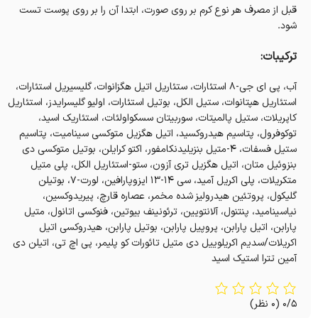
قبل از مصرف هر نوع کرم بر روی صورت، ابتدا آن را بر روی پوست تست
شود.
ترکیبات:
آب، پی ای جی-۸ استئارات، ستئاریل اتیل هگزانوات، گلیسیریل استئارات،
استئاریل هپتانوات، ستیل الکل، بوتیل استئارات، اولیو گلیسرایدز، استئاریل
کاپریلات، ستیل پالمیتات، سوربیتان سسکواولئات، استئاریک اسید،
توکوفرول، پتاسیم هیدروکسید، اتیل هگزیل متوکسی سینامیت، پتاسیم
ستیل فسفات، ۴-متیل بنزیلیدنکامفور، اکتو کرایلن، بوتیل متوکسی دی
بنزوئیل متان، اتیل هگزیل تری آزون، ستو-استئاریل الکل، پلی متیل
متکریلات، پلی اکریل آمید، سی ۱۴-۱۳ ایزوپارافین، لورت-۷، بوتیلن
گلیکول، پروتئین هیدرولیز شده مخمر، عصاره قارچ، پیریدوکسین،
نیاسینامید، پنتنول، آلانتویین، ترئونینف بیوتین، فنوکسی اتانول، متیل
پارابن، اتیل پارابن، پروپیل پارابن، بوتیل پارابن، هیدروکسی اتیل
اکریلات/سدیم اکریلوییل دی متیل تائورات کو پلیمر، پی اچ تی، اتیلن دی
آمین تترا استیک اسید
0/5
(0 نظر)