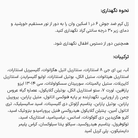
نحوه نگهداری:
ژل کرم ضد جوش 6 در 1 اسکین وان را به دور از نور مستقیم خورشید و
دمای زیر ۳۰ درجه سانتی گراد نگهداری کنید.
همچنین دور از دسترس اطفال نگهداری شود.
ترکیبات:
آب، پی ای جی ۸ استئارات، ستئاریل اتیل هگزانوات، گلیسیریل استئارات،
استئاریل هپتانوات، ستیل الکل، بوتیل استئارات، اولیو گلیسرایدز، استئاریل
کاپریلات، ستیل پالمیتات، سوربیتان سسکواولئات، سی ۱۴-۱۳ ایزو
پارافین، لورت ۷، ستو استئاریل الکل، بوتیلن گلایکول، عصاره گیاه عروس
چمن زار اروپایی، نگهدارنده بر پایه فنوکسی اتانول، متیل پارابن، پروپیل
پارابن، بوتیل پارابن، پتاسیم آزلوئل دی گلیسینات، اسید سالیسیلیک، تری
اتانول آمین، پنتیلن گلایکول هیدروکسی فنیل پروپامیدو بنزوئیک اسید،
کلرو هگزیدین دی گلوکونات، اسانس، نیاسینامید، استئاریک اسید،
توکوفرول، پتاسیم هیدروکسید، سیکلو پنتا سیلوکسان، کراس پلیمر
دایمتیکون، پلی کریل آمید