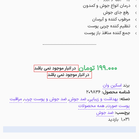
درمان انواع جوش و کمدون
رفع جای جوش
مرطوب کننده و آبرسان
تنظیم کننده چربی پوست
جمع کننده منافذ باز پوست
199.000
تومان
در انبار موجود نمی باشد
در انبار موجود نمی باشد
برند
اسکین وان
شناسه محصول:
209836
دسته:
بهداشت و زیبایی
,
ضد جوش
,
ضد جوش و پوست چرب
,
مراقبت
پوست صورت
,
همه محصولات
برچسب:
ضد جوش
1,031 بازدید