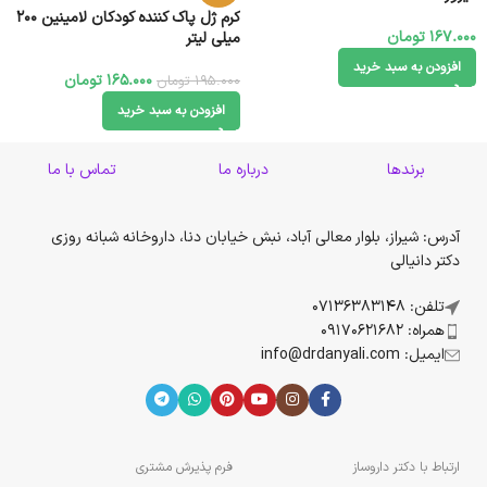
کرم ژل پاک کننده کودکان لامینین 200
167.000
تومان
میلی لیتر
افزودن به سبد خرید
165.000
تومان
195.000
تومان
افزودن به سبد خرید
برندها
درباره ما
تماس با ما
آدرس: شیراز، بلوار معالی آباد، نبش خیابان دنا، داروخانه شبانه روزی
دکتر دانیالی
تلفن: 07136383148
همراه: 09170621682
ایمیل: info@drdanyali.com
ارتباط با دکتر داروساز
فرم پذیرش مشتری