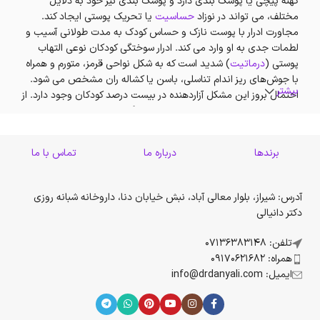
کهنه پیچی یا پوشک بندی دارد و پوشک بندی نیز خود به دلایل
مختلف، می تواند در نوزاد
حساسیت
یا تحریک پوستی ایجاد کند.
مجاورت ادرار با پوست نازک و حساس کودک به مدت طولانی آسیب و
لطمات جدی به او وارد می کند. ادرار سوختگی کودکان نوعی التهاب
پوستی (
درماتیت
) شدید است که به شکل نواحی قرمز، متورم و همراه
با جوش‌های ریز اندام تناسلی، باسن یا کشاله ران مشخص می شود.
بیشتر
احتمال بروز این مشکل آزاردهنده در بیست درصد کودکان وجود دارد. از
دید پزشکان متخصص اطفال، ادرار سوختگی به دلایل تعویض
دیرهنگام پوشک بچه، ساییدگی بیش از انداره پوشک خیس با پوست و
بروز حساسیت پوستی اتفاق می افتد. هرچند گاهی نوزادانی که به طور
برندها
درباره ما
تماس با ما
مرتب پوشک آن‌ها عوض می‌شود نیز ممکن است دچار ادرار سوختگی
شوند.
آدرس: شیراز، بلوار معالی آباد، نبش خیابان دنا، داروخانه شبانه روزی
علائم ادرار سوختگی
دکتر دانیالی
راش ناحیۀ پوشک می‌تواند خفیف به شکل چند جوش قرمز و زبر در یک
تلفن: 07136383148
ناحیۀ کوچک باشد یا وسیع تر شامل جوش‌های دردناک و قرمزی که به
همراه: 09170621682
شکم و ران کودک گسترش یافته است. برخی از علائم دیگر ادرار
ایمیل: info@drdanyali.com
سوختگی شامل موارد زیر است:
التهاب یا قرمزی پوست کودک در ناحیۀ زیر پوشک