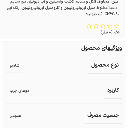
آمین، مخلوط: الکل و سدیم لاکتات ولسیتین و آب دیونیزه، دی سدیم
ا.د.ت.آ مخلوط متیل ایزوتیازولینون و کلرومتیل ایزوتیازولینون، رنگ آبی
CI:42090، آب دیونیزه
0/5
(0 نظر)
ویژگیهای محصول
نوع محصول
شامپو
کاربرد
موهای چرب
جنسیت مصرف
عمومی