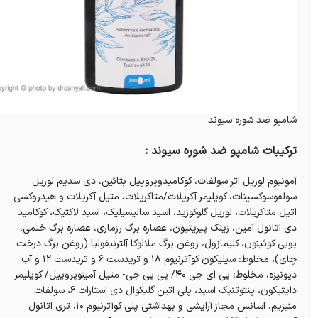
شامپو ضد شوره سیوند
ترکیبات شامپو ضد شوره سیوند :
آمونیوم لوریل اتر سولفات، کوکامیدوپروپیل بتائین، دی سدیم لوریل
سولفوسوکسینات، کوپلیمر آکریلات/متاکریلات، متیل آکریلات و هیدروکسی
اتیل متاکریلات، لوریل گلوکوزید، اسید سالیسیلیک، اسید لاکتیک، کوکامید
دی اتانول آمین، زینک پیریتیون، عصاره برگ رزماری، عصاره برگ ختمی،
یوبی کوئینون، کلیمازول، روغن برگ ملالوکا آلترنیفولیا (روغن برگ درخت
چای)، مخلوط: سیلیکون کوآترنیوم 18 و تریدست 6 و تریدست 12 و آب
دیونیزه، مخلوط: پی ای جی 40/ پی پی جی- متیل آمینوپروپیل/ کوپلیمر
دایتیکون، پنتوتنیک اسید، پلی اتین گلیکوال دی استارات 6، سولفات
منیزیم، اسانس مجاز آرایشی و بهداشتی پلی کوآترنیوم 10، تری اتانول