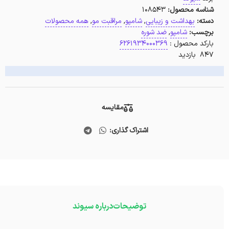
شناسه محصول:
108543
دسته:
بهداشت و زیبایی
,
شامپو
,
مراقبت مو
,
همه محصولات
برچسب:
شامپو
,
ضد شوره
بارکد محصول :
6261934000369
847 بازدید
مقایسه
اشتراک گذاری:
توضیحات
درباره سیوند