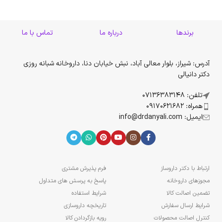
برندها
درباره ما
تماس با ما
آدرس: شیراز، بلوار معالی آباد، نبش خیابان دنا، داروخانه شبانه روزی
دکتر دانیالی
تلفن: 07136383148
همراه: 09170621682
ایمیل: info@drdanyali.com
ارتباط با دکتر داروساز
فرم پذیرش مشتری
مجوزهای داروخانه
پاسخ به پرسش های متداول
تضمین اصالت کالا
شرایط استفاده
شرایط ارسال سفارش
تاریخچه داروسازی
کنترل اصالت محصولات
رویه بازگردادن کالا