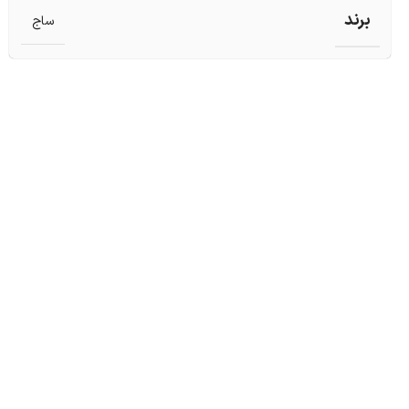
برند
ساج