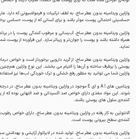
گونه‌ای طراحی شده است که برای پوست های خشک، آسیب‌ دیده و حساس م
وازلین ویتامینه بدون عطر ساج، به لطف ترکیبات و فرمولاسیونی که دارد، عار
حساسیتی احتمالی پوست موثر باشد‌‌ و برای کسانی که از پوست حساسی برخورد
وازلین ویتامینه بدون عطر ساج، آب‌رسانی و مرطوب کنندگی پوست را در برنا
همراه داشته باشد و پوست را جوان‌تر و زیباتر سازد. این فرآورده از پوست ش
نماید.
وازلین ویتامینه بدون عطر ساج، از گرید دارویی برخوردار است و خواص درم
پوستی را برطرف‌ ساخته و آن‌ها را التیام می بخشد. این نوع وازلین هم‌چنین
وازلین شما می توانید به منظور رفع خشکی و ترک خوردگی لب‌ها نیز استفاده 
ویتامین های آ A و ای E موجود در وازلین ویتامینه بدون ع
شوند. این مواد مغذی دارای خواص ضد اکسیدانی‌ و ضد التهابی بوده که از 
کننده‌ی سلول‌ های پوستی باشند.
آلانتوئین به کار رفته در وازلین ویتامینه بدون عطر ساج، دارای خواص رطو
کننده‌ی سطح بیرونی پوست است.
وازلین ویتامینه بدون عطر ساج، تولید شده در لابراتوار آرایشی و بهداشتی 