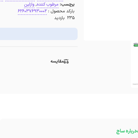
برچسب:
مرطوب کننده
,
وازلین
بارکد محصول :
6260376930002
235 بازدید
مقایسه
درباره ساج