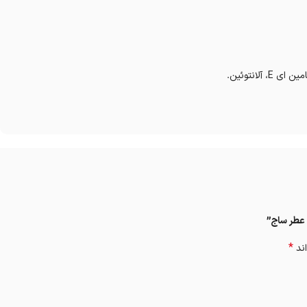
 عطر ساج”
*
اند