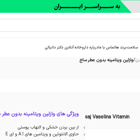
سلامت
برند ها
تماس با ما
درباره‌ داروخانه آنلاین دکتر دانیالی
دن
/
وازلین ویتامینه بدون عطر ساج
ویژگی های وازلین ویتامینه بدون عطر 
saj Vaselina Vitamin
از بین بردن خشکی و التهاب پوستی
حاوی آلانتوئین و ویتامین های آ A و ای E