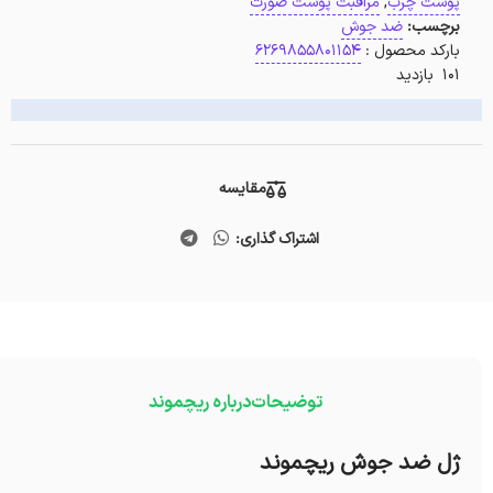
پوست چرب
,
مراقبت پوست صورت
برچسب:
ضد جوش
بارکد محصول :
6269855801154
101 بازدید
مقایسه
اشتراک گذاری:
توضیحات
درباره ریچموند
ژل ضد جوش ریچموند