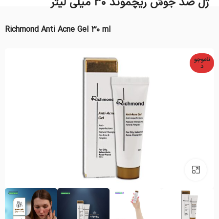
ژل ضد جوش ریچموند 30 میلی لیتر
Richmond Anti Acne Gel 30 ml
ناموجو
د
بزرگنمایی تصویر