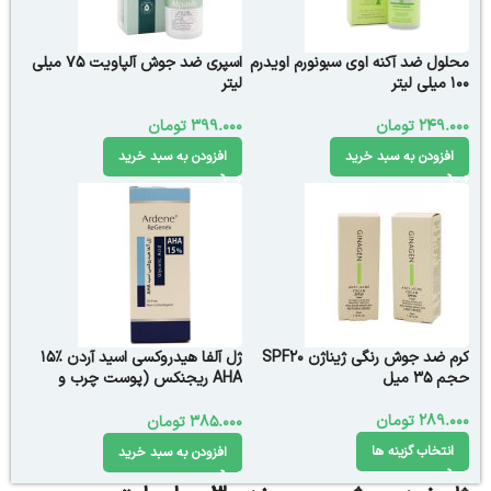
محلول ضد آکنه اوی سبونورم اویدرم
اسپری ضد جوش آلپاویت 75 میلی
100 میلی لیتر
لیتر
249.000
تومان
399.000
تومان
افزودن به سبد خرید
افزودن به سبد خرید
کرم ضد جوش رنگی ژیناژن SPF20
ژل آلفا هیدروکسی اسید آردن %15
حجم 35 میل
AHA ریجنکس (پوست چرب و
جوشدار)
289.000
تومان
385.000
تومان
انتخاب گزینه ها
افزودن به سبد خرید