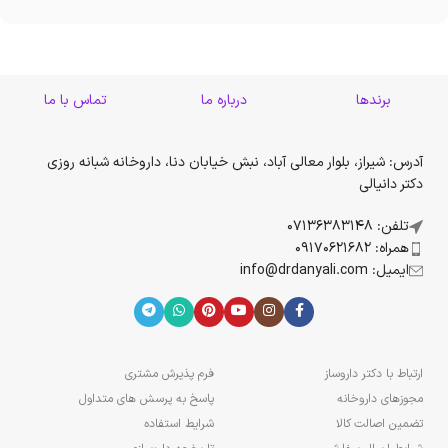
برندها
درباره ما
تماس با ما
آدرس: شیراز، بلوار معالی آباد، نبش خیابان دنا، داروخانه شبانه روزی
دکتر دانیالی
تلفن: 07136383148
همراه: 09170621682
ایمیل: info@drdanyali.com
ارتباط با دکتر داروساز
فرم پذیرش مشتری
مجوزهای داروخانه
پاسخ به پرسش های متداول
تضمین اصالت کالا
شرایط استفاده