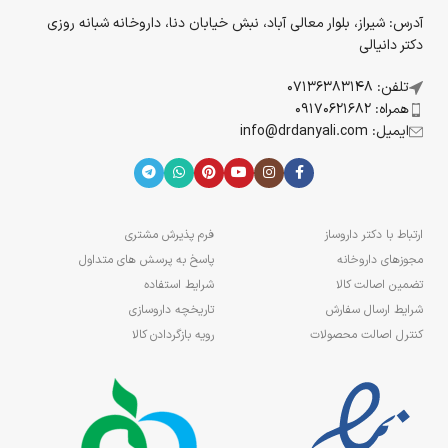
آدرس: شیراز، بلوار معالی آباد، نبش خیابان دنا، داروخانه شبانه روزی
دکتر دانیالی
تلفن: 07136383148
همراه: 09170621682
ایمیل: info@drdanyali.com
ارتباط با دکتر داروساز
فرم پذیرش مشتری
مجوزهای داروخانه
پاسخ به پرسش های متداول
تضمین اصالت کالا
شرایط استفاده
شرایط ارسال سفارش
تاریخچه داروسازی
کنترل اصالت محصولات
رویه بازگردادن کالا