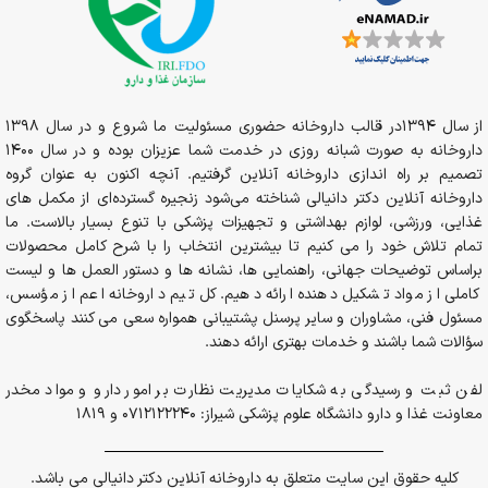
از سال 1394در قالب داروخانه حضوری مسئولیت ما شروع و در سال 1398
داروخانه به صورت شبانه روزی در خدمت شما عزیزان بوده و در سال 1400
تصمیم بر راه اندازی داروخانه آنلاین گرفتیم. آنچه اکنون به عنوان گروه
داروخانه آنلاین دکتر دانیالی شناخته می‌شود زنجیره گسترده‌ای از مکمل های
غذایی، ورزشی، لوازم بهداشتی و تجهیزات پزشکی با تنوع بسیار بالاست. ما
تمام تلاش خود را می کنیم تا بیشترین انتخاب را با شرح کامل محصولات
براساس توضیحات جهانی، راهنمایی ها، نشانه ها و دستور العمل ها و لیست
کاملی از مواد تشکیل دهنده ارائه دهیم. کل تیم داروخانه اعم از مؤسس،
مسئول فنی، مشاوران و سایر پرسنل پشتیبانی همواره سعی می کنند پاسخگوی
سؤالات شما باشند و خدمات بهتری ارائه دهند.
لفن ثبت و رسیدگی به شکایات مدیریت نظارت بر امور دارو و مواد مخدر
معاونت غذا و دارو دانشگاه علوم پزشکی شیراز: 0712122240 و 1819
کلیه حقوق این سایت متعلق به داروخانه آنلاین دکتر دانیالی می باشد.