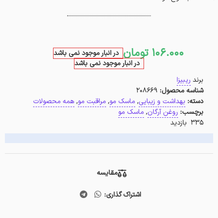
106.000
تومان
در انبار موجود نمی باشد
در انبار موجود نمی باشد
برند
ریبیزا
شناسه محصول:
208669
دسته:
بهداشت و زیبایی
,
ماسک مو
,
مراقبت مو
,
همه محصولات
برچسب:
روغن آرگان
,
ماسک مو
335 بازدید
مقایسه
اشتراک گذاری: