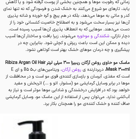
زمانی که رطوبت موها و همچنین بخشی از پوست گرفته شود و یا کاهش
یابد، تارهای مو شروع می‌کنند به خشک شدن و فرسودگی که نه تنها نمای
کدر و ماتی به موها می‌دهد،‌ بلکه در هم پیچ و گره خورده و شانه پذیری
آن‌ها نیز بسیار سخت می‌شود و به اصطلاح خاصیت کشسانی خود را از
دست می‌دهند. موهایی که به انعطاف پذیری آن‌ها آسیب رسیده است،
دچار نازکی،
شکنندگی و موخوره
می‌شوند،‌ زیرا بافت و ساختار آن‌ها آسیب
دیده و ممکن این است باعث ریزش و کچلی شود. بنابراین چه در
پیشگیری و چه درمان موهای خشک بهتر است کوتاهی نشود.
ماسک مو حاوی روغن آرگان ریبیزا 300 میلی لیتر Ribiza Argan Oil Hair
Mask 300ml،
دربردارنده ی
روغن آرگان
، ویتامین‌های ب۵ B5 و ای E
است که مغذی، آبرسان و بازسازی کننده‌ی قوی مو است و در محافظت از
موها در برابر وسایل گرمایشی مو (سشوار، اتو و …) اثربخش و مفید
خواهد بود که در افزایش درخشندگی و شادابی موها موثر است و نیاز به
آب‌کشی ندارد. می‌توان پس از استفاده از این ماسک مو، وسایل گرمایشی
صاف کننده و خشک کننده‌ی مو را همچنان بکار برد.