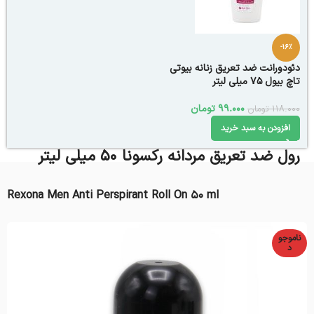
-16%
دئودورانت ضد تعریق زنانه بیوتی
تاچ بیول 75 میلی لیتر
99.000
تومان
118.000
تومان
افزودن به سبد خرید
رول ضد تعریق مردانه رکسونا 50 میلی ‎لیتر
Rexona Men Anti Perspirant Roll On 50 ml
ناموجو
د