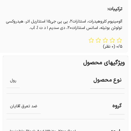
ترکیبات:
آلومینیوم کلروهيدرات، استئارات۲، پی پی جی۱۵ استئاریل اتر، هیدروکسی
تولوئن بوتیله، اسانس استئارات۲۰، دی سدیم ا د ت آ، آب.
0/5
(0 نظر)
ویژگیهای محصول
نوع محصول
رول
گروه
ضد تعرق آقایان