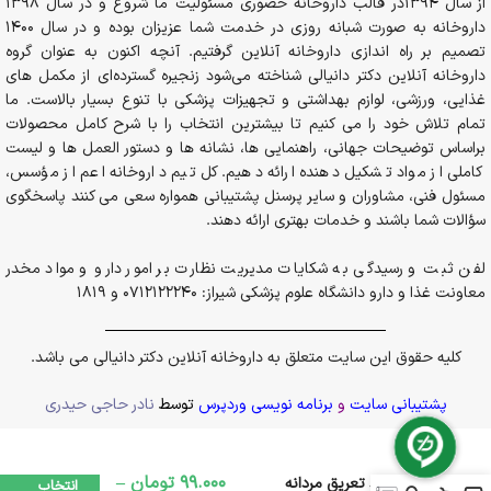
از سال 1394در قالب داروخانه حضوری مسئولیت ما شروع و در سال 1398
داروخانه به صورت شبانه روزی در خدمت شما عزیزان بوده و در سال 1400
تصمیم بر راه اندازی داروخانه آنلاین گرفتیم. آنچه اکنون به عنوان گروه
داروخانه آنلاین دکتر دانیالی شناخته می‌شود زنجیره گسترده‌ای از مکمل های
غذایی، ورزشی، لوازم بهداشتی و تجهیزات پزشکی با تنوع بسیار بالاست. ما
تمام تلاش خود را می کنیم تا بیشترین انتخاب را با شرح کامل محصولات
براساس توضیحات جهانی، راهنمایی ها، نشانه ها و دستور العمل ها و لیست
کاملی از مواد تشکیل دهنده ارائه دهیم. کل تیم داروخانه اعم از مؤسس،
مسئول فنی، مشاوران و سایر پرسنل پشتیبانی همواره سعی می کنند پاسخگوی
سؤالات شما باشند و خدمات بهتری ارائه دهند.
لفن ثبت و رسیدگی به شکایات مدیریت نظارت بر امور دارو و مواد مخدر
معاونت غذا و دارو دانشگاه علوم پزشکی شیراز: 0712122240 و 1819
کلیه حقوق این سایت متعلق به داروخانه آنلاین دکتر دانیالی می باشد.
پشتیبانی سایت
و
برنامه نویسی وردپرس
توسط
نادر حاجی حیدری
99.000
تومان
–
رول ضد تعریق مردانه
انتخاب