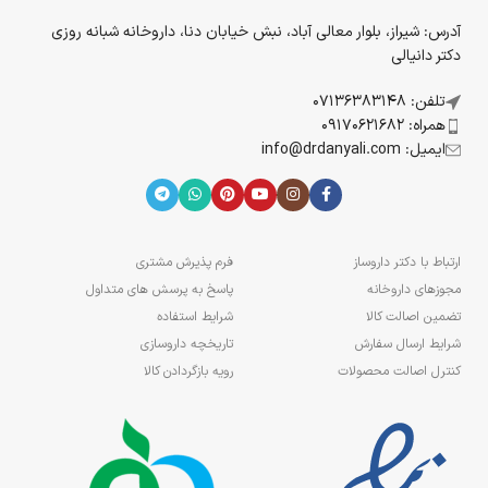
آدرس: شیراز، بلوار معالی آباد، نبش خیابان دنا، داروخانه شبانه روزی
دکتر دانیالی
تلفن: 07136383148
همراه: 09170621682
ایمیل: info@drdanyali.com
ارتباط با دکتر داروساز
فرم پذیرش مشتری
مجوزهای داروخانه
پاسخ به پرسش های متداول
تضمین اصالت کالا
شرایط استفاده
شرایط ارسال سفارش
تاریخچه داروسازی
کنترل اصالت محصولات
رویه بازگردادن کالا