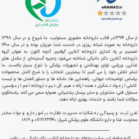
از سال 1394در قالب داروخانه حضوری مسئولیت ما شروع و در سال 1398
داروخانه به صورت شبانه روزی در خدمت شما عزیزان بوده و در سال 1400
تصمیم بر راه اندازی داروخانه آنلاین گرفتیم. آنچه اکنون به عنوان گروه
داروخانه آنلاین دکتر دانیالی شناخته می‌شود زنجیره گسترده‌ای از مکمل های
غذایی، ورزشی، لوازم بهداشتی و تجهیزات پزشکی با تنوع بسیار بالاست. ما
تمام تلاش خود را می کنیم تا بیشترین انتخاب را با شرح کامل محصولات
براساس توضیحات جهانی، راهنمایی ها، نشانه ها و دستور العمل ها و لیست
کاملی از مواد تشکیل دهنده ارائه دهیم. کل تیم داروخانه اعم از مؤسس،
مسئول فنی، مشاوران و سایر پرسنل پشتیبانی همواره سعی می کنند پاسخگوی
سؤالات شما باشند و خدمات بهتری ارائه دهند.
لفن ثبت و رسیدگی به شکایات مدیریت نظارت بر امور دارو و مواد مخدر
معاونت غذا و دارو دانشگاه علوم پزشکی شیراز: 0712122240 و 1819
کلیه حقوق این سایت متعلق به داروخانه آنلاین دکتر دانیالی می باشد.