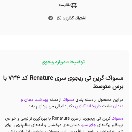
مقایسه
اشتراک گذاری:
توضیحات
درباره ریجوی
مسواک گرین تی ریجوی سری Renature کد 734 با
برس متوسط
در این محصول از دسته بندی
مسواک
از دسته
بهداشت دهان و
دندان
سایت
داروخانه آنلاین
دکتر دانیالی می پردازیم به :
مسواک
گرین تی ریجوی، از سری Renature با بهره‌گیری از نرمی و خواص
بی‌نظیر برگ‌های
چای سبز
، دندان‌های درخشان و لثه‌های سالم‌تری را برای
شما به ارمغان می‌آورد. الیاف برس این مسواک با خواص آنتی‌اکسیدانی