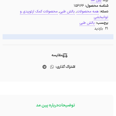
برند
پین مد
شناسه محصول:
156166
دسته:
همه محصولات
,
بالش طبی
,
محصولات کمک ارتوپدی و
توانبخشی
برچسب:
بالش طبی
21 بازدید
مقایسه
اشتراک گذاری:
توضیحات
درباره پین مد