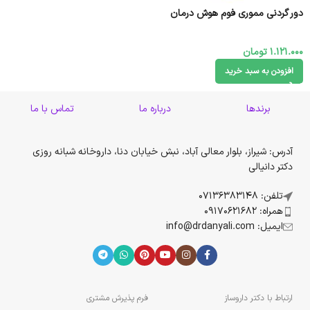
دور گردنی مموری فوم هوش درمان
1.121.000
تومان
افزودن به سبد خرید
برندها
درباره ما
تماس با ما
آدرس: شیراز، بلوار معالی آباد، نبش خیابان دنا، داروخانه شبانه روزی
دکتر دانیالی
تلفن: 07136383148
همراه: 09170621682
ایمیل: info@drdanyali.com
ارتباط با دکتر داروساز
فرم پذیرش مشتری