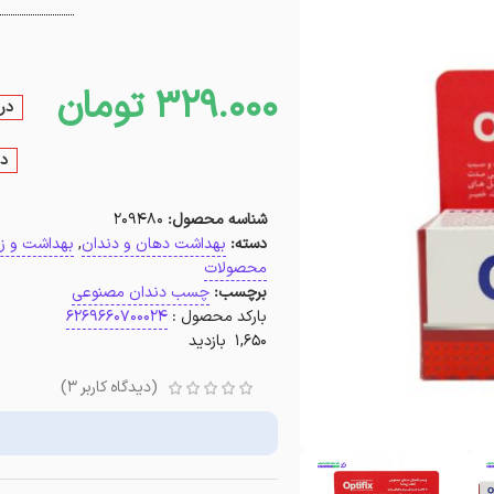
329.000
تومان
در 
در
شناسه محصول:
209480
دسته:
بهداشت دهان و دندان
,
بهداشت و زی
محصولات
برچسب:
چسب دندان مصنوعی
بارکد محصول :
6269660700024
1,650 بازدید
(دیدگاه کاربر
3
)