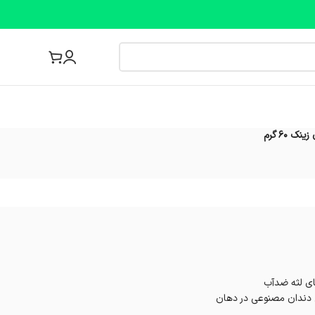
مجله پزشکی
60 گرم
ی لثه ضدآب
 دندان مصنوعی در دهان