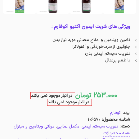
ویژگی های شربت ایمون اکتیو اکوفارم :
تامین ویتامین و املاح معدنی مورد نیاز بدن
جلوگیری از سرماخوردگی و آنفولانزا
تقویت سیستم ایمنی بدن
با طعم پرتقال
253.000
تومان
در انبار موجود نمی باشد
در انبار موجود نمی باشد
برند
اکوفارم
شناسه محصول:
106570
دسته:
تقویت سیستم ایمنی
,
مکمل غذایی
,
مولتی ویتامین و مینرال
,
همه محصولات