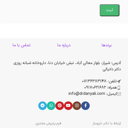
برندها
درباره ما
تماس با ما
آدرس: شیراز، بلوار معالی آباد، نبش خیابان دنا، داروخانه شبانه روزی
دکتر دانیالی
تلفن: 07136383148
همراه: 09170621682
ایمیل: info@drdanyali.com
ارتباط با دکتر داروساز
فرم پذیرش مشتری