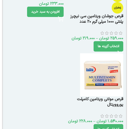
233.000
تومان
زعفران
افزودن به سبد خرید
قرص جوشان ویتامین سی نیچرز
پلنتی 1000 میلی گرم 20 عدد
259.000
تومان
–
219.000
تومان
انتخاب گزینه ها
قرص مولتی ویتامین کامپلت
یوروویتال
1.540.000
تومان
–
228.000
تومان