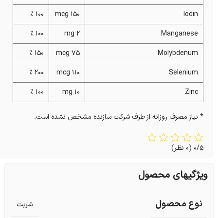
100 %
150 mcg
lodin
100 %
2 mg
Manganese
150 %
75 mcg
Molybdenum
200 %
110 mcg
Selenium
100 %
10 mg
Zinc
* نیاز مصرف روزانه از طرف شرکت سازنده مشخص نشده است.
0/5
(0 نظر)
ویژگیهای محصول
نوع محصول
شربت