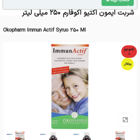
انتخاب گزینه ها
شربت ایمون اکتیو اکوفارم 250 میلی لیتر
Okopharm Immun Actif Syruo 250 Ml
ناموجو
د
پرتقال
بزرگنمایی تصویر