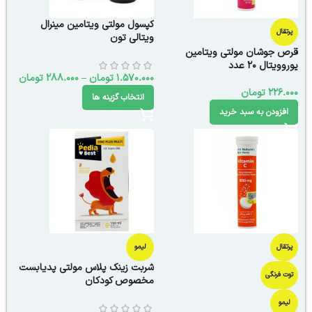
کپسول مولتی ویتامین مینرال
پرتقال
ویتالی تون
قرص جوشان مولتی ویتامین
یوروویتال 20 عدد
1.570.000
تومان
–
288.000
تومان
226.000
تومان
انتخاب گزینه ها
افزودن به سبد خرید
پرتقال
لیمو
شربت زینک پلاس مولتی پدیابست
توت فرنگی
مخصوص کودکان
لیمو