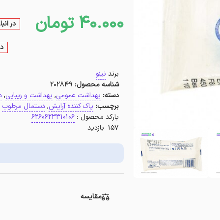
40.000
تومان
در انب
در
برند
نینو
شناسه محصول:
202849
دسته:
بهداشت عمومی
,
بهداشت و زیبایی
,
د
برچسب:
پاک کننده آرایش
,
دستمال مرطوب
بارکد محصول :
6260623310106
157 بازدید
مقایسه