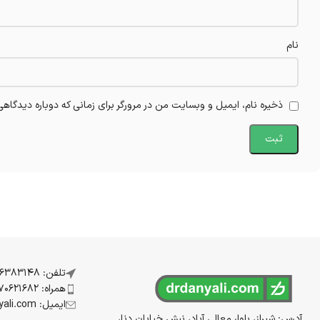
نام
ذخیره نام، ایمیل و وبسایت من در مرورگر برای زمانی که دوباره دیدگاه
تلفن: 07136383148
همراه: 09170621682
ایمیل: info@drdanyali.com
آدرس: شیراز، بلوار معالی آباد، نبش خیابان دنا،