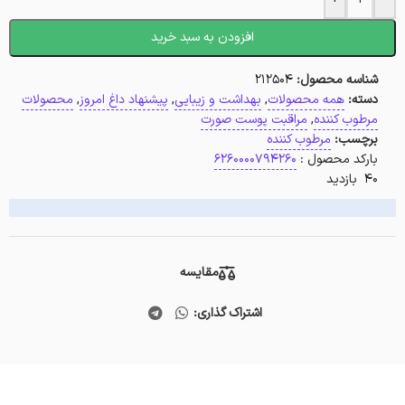
افزودن به سبد خرید
شناسه محصول:
212504
دسته:
همه محصولات
,
بهداشت و زیبایی
,
پیشنهاد داغ امروز
,
محصولات
مرطوب کننده
,
مراقبت پوست صورت
برچسب:
مرطوب کننده
بارکد محصول :
6260000794260
40 بازدید
مقایسه
اشتراک گذاری: