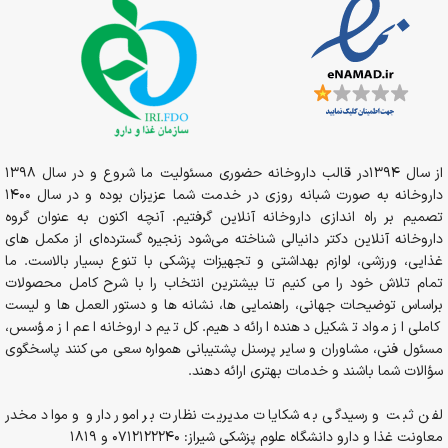
از سال 1394در قالب داروخانه حضوری مسئولیت ما شروع و در سال 1398
داروخانه به صورت شبانه روزی در خدمت شما عزیزان بوده و در سال 1400
تصمیم بر راه اندازی داروخانه آنلاین گرفتیم. آنچه اکنون به عنوان گروه
داروخانه آنلاین دکتر دانیالی شناخته می‌شود زنجیره گسترده‌ای از مکمل های
غذایی، ورزشی، لوازم بهداشتی و تجهیزات پزشکی با تنوع بسیار بالاست. ما
تمام تلاش خود را می کنیم تا بیشترین انتخاب را با شرح کامل محصولات
براساس توضیحات جهانی، راهنمایی ها، نشانه ها و دستور العمل ها و لیست
کاملی از مواد تشکیل دهنده ارائه دهیم. کل تیم داروخانه اعم از مؤسس،
مسئول فنی، مشاوران و سایر پرسنل پشتیبانی همواره سعی می کنند پاسخگوی
سؤالات شما باشند و خدمات بهتری ارائه دهند.
لفن ثبت و رسیدگی به شکایات مدیریت نظارت بر امور دارو و مواد مخدر
معاونت غذا و دارو دانشگاه علوم پزشکی شیراز: 0712122240 و 1819