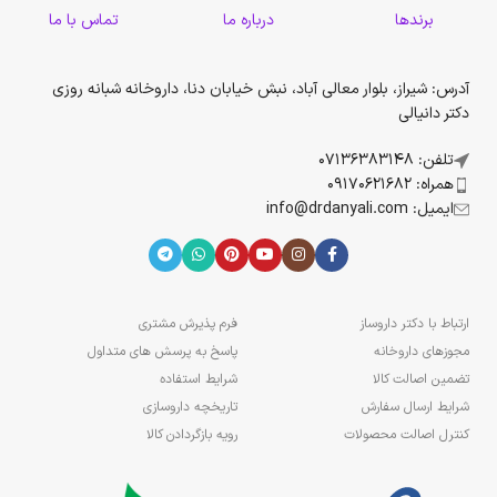
برندها
درباره ما
تماس با ما
آدرس: شیراز، بلوار معالی آباد، نبش خیابان دنا، داروخانه شبانه روزی
دکتر دانیالی
تلفن: 07136383148
همراه: 09170621682
ایمیل: info@drdanyali.com
ارتباط با دکتر داروساز
فرم پذیرش مشتری
مجوزهای داروخانه
پاسخ به پرسش های متداول
تضمین اصالت کالا
شرایط استفاده
شرایط ارسال سفارش
تاریخچه داروسازی
کنترل اصالت محصولات
رویه بازگردادن کالا