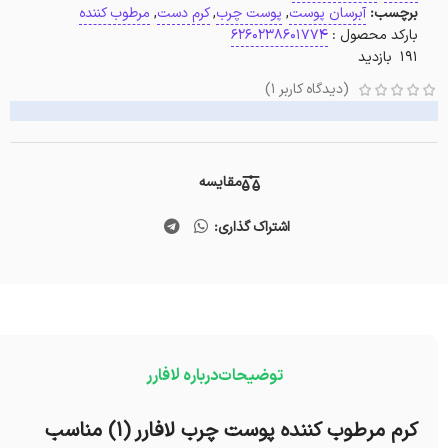
برچسب:
آبرسان پوست
,
پوست چرب
,
کرم دست
,
مرطوب کننده
بارکد محصول :
6260238601774
191 بازدید
(دیدگاه کاربر
1
)
مقایسه
اشتراک گذاری:
توضیحات
درباره لافارر
کرم مرطوب کننده پوست چرب لافارر (1) مناسب