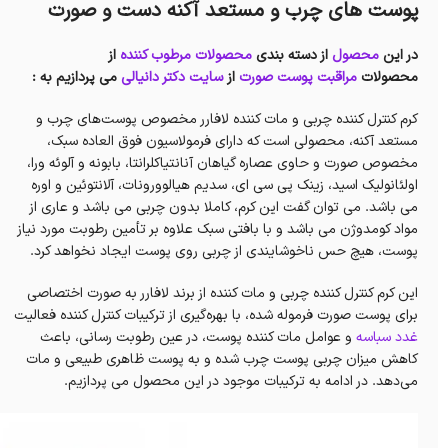
پوست های چرب و مستعد آکنه دست و صورت
در این
محصول
از دسته بندی
محصولات مرطوب کننده
از
محصولات
مراقبت پوست صورت
از
سایت دکتر دانیالی
می پردازیم به :
کرم کنترل کننده چربی و مات کننده لافارر مخصوص پوست‌های چرب و
مستعد آکنه، محصولی است که دارای فرمولاسیون فوق العاده سبک،
مخصوص صورت و حاوی عصاره گیاهان آنانتیاکلرانتا، بابونه و آلوئه ورا،
اولئانولیک اسید، زینک پی سی ای، سدیم هیالوورونات، آلانتوئین و اوره
می باشد. می توان گفت این کرم، کاملا بدون چربی می باشد و عاری از
مواد کومدوژن می باشد و با بافتی سبک علاوه بر تأمین رطوبت مورد نیاز
پوست، هیچ حس ناخوشایندی از چربی روی پوست ایجاد نخواهد کرد.
این کرم کنترل کننده چربی و مات کننده از برند لافارر به صورت اختصاصی
برای پوست صورت فرموله شده، با بهره‌گیری از ترکیبات کنترل کننده فعالیت
غدد سباسه
و عوامل مات کننده پوست، در عین رطوبت رسانی، باعث
کاهش میزان چربی پوست چرب شده و به پوست ظاهری طبیعی و مات
می‌دهد. در ادامه به ترکیبات موجود در این محصول می پردازیم.