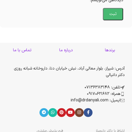
دیدگاهی می‌نویسم.
برندها
درباره ما
تماس با ما
آدرس: شیراز، بلوار معالی آباد، نبش خیابان دنا، داروخانه شبانه روزی
دکتر دانیالی
تلفن: 07136383148
همراه: 09170621682
ایمیل: info@drdanyali.com
ارتباط با دکتر داروساز
فرم پذیرش مشتری