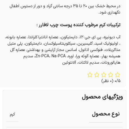
در محیط خشک بین 20 تا 35 درجه سانتی گراد و دور از دسترس اطفال
نگهداری شود.
ترکیبات کرم مرطوب کننده پوست چرب لافارر :
آب دیونیزه، پی ای جی-12، دایمتیکون، عصاره انانتیا کلرانتا، عصاره بابونه،
، اولینولیک اسید، گلیسیرین، سیکلوپنتاسیلوکسان، دایمتیکون، پلی متیل
متاکریلات، فنوکسی اتانول، اسانس مجاز آرایشی و بهداشتی عصاره گل
همیشه بهار، عصاره آلوئه ورا، اوره، Zn-PCA، Na-PCA، سدیم
هایالورونات، سدیم لاکتات، آلانتوئین
0/5
(0 نظر)
ویژگیهای محصول
نوع محصول
کرم