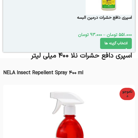
اسپری دافع حشرات درمین البسه
551.000
تومان
–
93.000
تومان
انتخاب گزینه ها
اسپری دافع حشرات نلا 400 میلی لیتر
NELA Insect Repellent Spray 400 ml
ناموجو
د