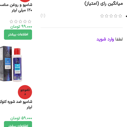
میانگین رای (امتیاز)
شامپو و روغن مناسب
120 میلی لیتر
(1)
99.000
تومان
اطلاعات بیشتر
لطفا
وارد شوید
ناموجو
د
لیتر
59.000
تومان
اطلاعات بیشتر