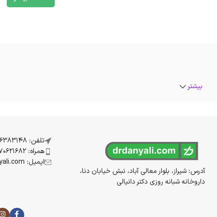
بیشتر
تلفن: 07136383148
همراه: 09170621682
ایمیل: info@drdanyali.com
آدرس: شیراز، بلوار معالی آباد، نبش خیابان دنا،
داروخانه شبانه روزی دکتر دانیالی