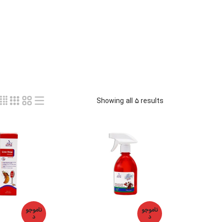
Showing all 5 results
ناموجو
ناموجو
د
د