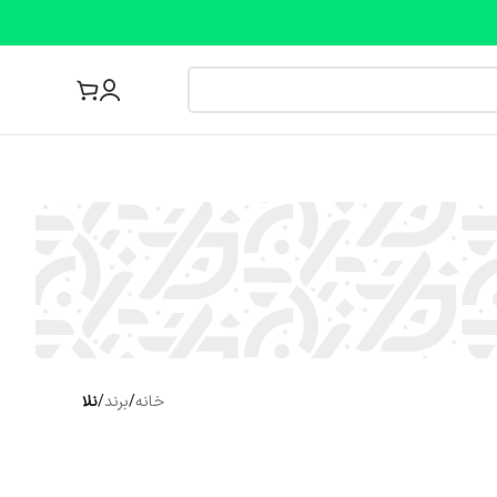
مجله پزشکی
خانه
/
برند
/
نلا