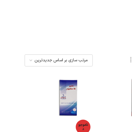
ناموجو
د