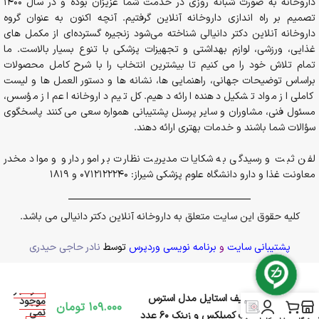
داروخانه به صورت شبانه روزی در خدمت شما عزیزان بوده و در سال 1400
تصمیم بر راه اندازی داروخانه آنلاین گرفتیم. آنچه اکنون به عنوان گروه
داروخانه آنلاین دکتر دانیالی شناخته می‌شود زنجیره گسترده‌ای از مکمل های
غذایی، ورزشی، لوازم بهداشتی و تجهیزات پزشکی با تنوع بسیار بالاست. ما
تمام تلاش خود را می کنیم تا بیشترین انتخاب را با شرح کامل محصولات
براساس توضیحات جهانی، راهنمایی ها، نشانه ها و دستور العمل ها و لیست
کاملی از مواد تشکیل دهنده ارائه دهیم. کل تیم داروخانه اعم از مؤسس،
مسئول فنی، مشاوران و سایر پرسنل پشتیبانی همواره سعی می کنند پاسخگوی
سؤالات شما باشند و خدمات بهتری ارائه دهند.
لفن ثبت و رسیدگی به شکایات مدیریت نظارت بر امور دارو و مواد مخدر
معاونت غذا و دارو دانشگاه علوم پزشکی شیراز: 0712122240 و 1819
کلیه حقوق این سایت متعلق به داروخانه آنلاین دکتر دانیالی می باشد.
پشتیبانی سایت
و
برنامه نویسی وردپرس
توسط
نادر حاجی حیدری
در انبار
قرص لایف استایل مدل استرس
موجود
109.000
تومان
نمی
فرمولا ب کمپلکس و زینک 60 عدد