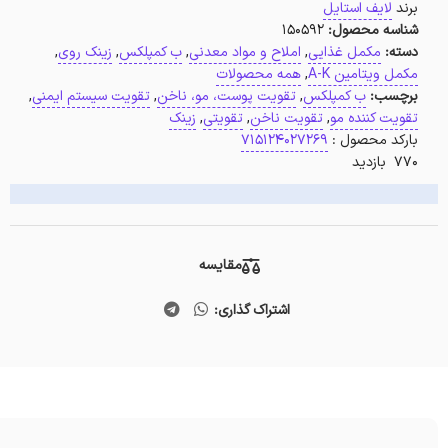
برند
لایف استایل
شناسه محصول:
150592
دسته:
مکمل غذایی
,
املاح و مواد معدنی
,
ب کمپلکس
,
زینک روی
,
مکمل ویتامین A-K
,
همه محصولات
برچسب:
ب کمپلکس
,
تقویت پوست، مو، ناخن
,
تقویت سیستم ایمنی
,
تقویت کننده مو
,
تقویت ناخن
,
تقویتی
,
زینک
بارکد محصول :
715124027269
770 بازدید
مقایسه
اشتراک گذاری: