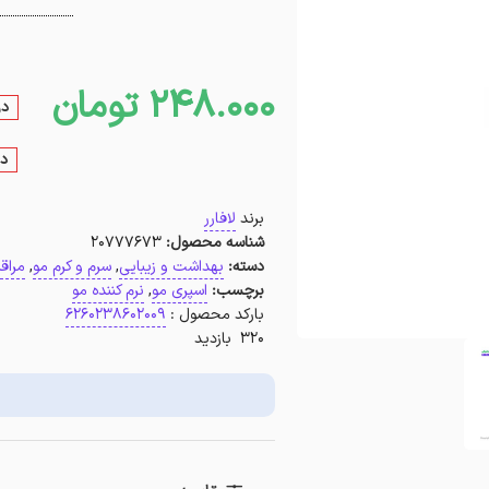
248.000
تومان
در
در
برند
لافارر
شناسه محصول:
20777673
دسته:
بهداشت و زیبایی
,
سرم و کرم مو
,
مراق
برچسب:
اسپری مو
,
نرم کننده مو
بارکد محصول :
6260238602009
320 بازدید