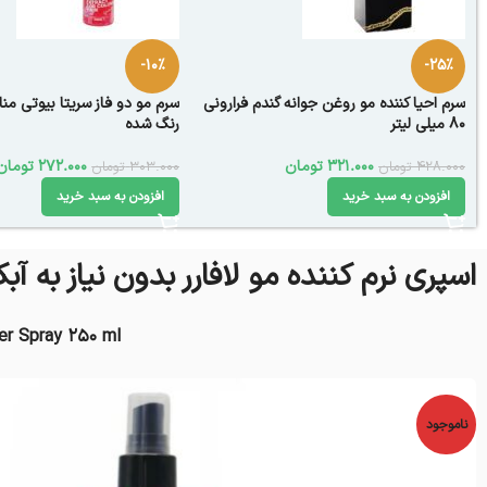
-10%
-25%
سرم احیا کننده مو روغن جوانه گندم فرارونی
سرم مو دو فاز سریتا بیوتی م
80 میلی لیتر
رنگ شده
321.000
تومان
272.000
تومان
428.000
تومان
303.000
تومان
افزودن به سبد خرید
افزودن به سبد خرید
اسپری نرم کننده مو لافارر بدون نیاز به آبکشی 50
ner Spray 250 ml
ناموجود