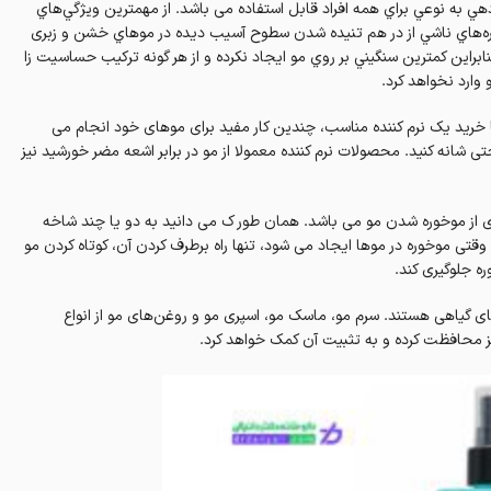
دهي به نوعي براي همه افراد قابل استفاده می باشد. از مهمترين ويژگي‌هاي
ن گره‌هاي ناشي از در هم تنيده شدن سطوح آسيب ديده در مو‌هاي خشن و زبری
 بنابراین كمترين سنگيني بر روي مو ايجاد نکرده و از هر گونه تركيب حساسيت زا
وارد نخواهد کرد.
 با خرید یک نرم کننده مناسب، چندین کار مفید برای موهای خود انجام می
احتی شانه کنید. محصولات نرم کننده معمولا از مو در برابر اشعه مضر خورشید نیز
گیری از موخوره شدن مو می باشد. همان طور ک می دانید به دو یا چند شاخه
قتی موخوره در موها ایجاد می شود، تنها راه برطرف کردن آن، کوتاه کردن مو
ره جلوگیری کند.
‌های گیاهی هستند. سرم مو، ماسک مو، اسپری مو و روغن‌های مو از انواع