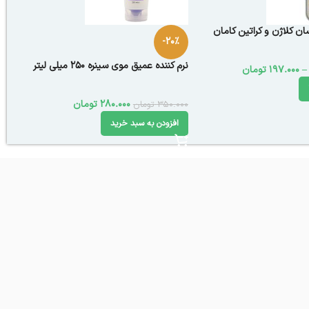
ان کلاژن و کراتین کامان
-20%
نرم کننده عمیق موی سینره 250 میلی لیتر
–
197.000
تومان
280.000
تومان
350.000
تومان
افزودن به سبد خرید