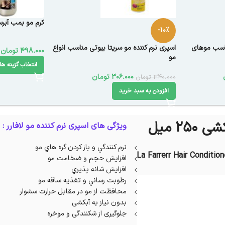
کرم مو بمب آبرس
-10%
ناسب موهای
اسپری نرم کننده مو سریتا بیوتی مناسب انواع
498.000
تومان
مو
انتخاب گزینه ها
306.000
تومان
340.000
تومان
افزودن به سبد خرید
2 میل
ویژگی های اسپری نرم کننده مو لافارر :
نرم كنندگي و باز كردن گره هاي مو
La Farrerr Hair Conditio
افزايش حجم و ضخامت مو
افزایش شانه پذيري
رطوبت رساني و تغذيه ساقه مو
محافظت از مو در مقابل حرارت سشوار
بدون نیاز به آبکشی
جلوگیری از شکنندگی و موخره