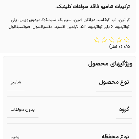
ترکیبات شامپو فاقد سولفات کلینیک:
کراتین، آب، کوکامید دیاتان آمین، سیتریک اسید،کوکامیدوپروپیل، پلی
کواترنیوم 6 پلی کواترنیوم 53، لارامین اکسید، دکسپانتنول، فنوکسیتانول.
0/5
(0 نظر)
ویژگیهای محصول
نوع محصول
شامپو
گروه
بدون سولفات
نوع محفظه
پمپی