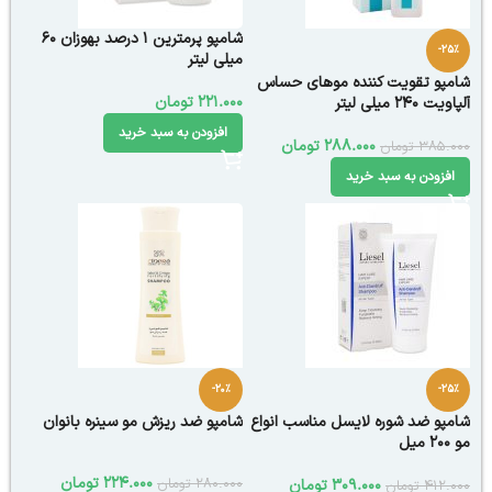
شامپو پرمترین 1 درصد بهوزان 60
-25%
میلی لیتر
شامپو تقویت کننده موهای حساس
221.000
تومان
آلپاویت 240 میلی لیتر
افزودن به سبد خرید
288.000
تومان
385.000
تومان
افزودن به سبد خرید
-20%
-25%
شامپو ضد شوره لایسل مناسب انواع
شامپو ضد ریزش مو سینره بانوان
مو 200 میل
224.000
تومان
280.000
تومان
309.000
تومان
412.000
تومان