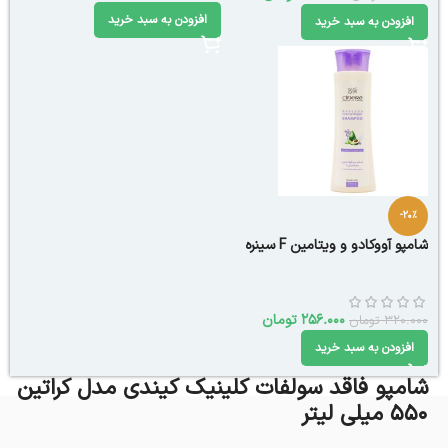
افزودن به سبد خرید
افزودن به سبد خرید
-20%
شامپو آووکادو و ویتامین F سینره
256.000
تومان
320.000
تومان
افزودن به سبد خرید
شامپو فاقد سولفات کلینیک کیندی مدل کراتین
550 میلی لیتر