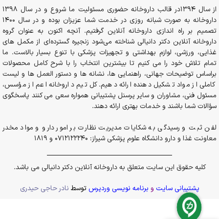
از سال 1394در قالب داروخانه حضوری مسئولیت ما شروع و در سال 1398
داروخانه به صورت شبانه روزی در خدمت شما عزیزان بوده و در سال 1400
تصمیم بر راه اندازی داروخانه آنلاین گرفتیم. آنچه اکنون به عنوان گروه
داروخانه آنلاین دکتر دانیالی شناخته می‌شود زنجیره گسترده‌ای از مکمل های
غذایی، ورزشی، لوازم بهداشتی و تجهیزات پزشکی با تنوع بسیار بالاست. ما
تمام تلاش خود را می کنیم تا بیشترین انتخاب را با شرح کامل محصولات
براساس توضیحات جهانی، راهنمایی ها، نشانه ها و دستور العمل ها و لیست
کاملی از مواد تشکیل دهنده ارائه دهیم. کل تیم داروخانه اعم از مؤسس،
مسئول فنی، مشاوران و سایر پرسنل پشتیبانی همواره سعی می کنند پاسخگوی
سؤالات شما باشند و خدمات بهتری ارائه دهند.
لفن ثبت و رسیدگی به شکایات مدیریت نظارت بر امور دارو و مواد مخدر
معاونت غذا و دارو دانشگاه علوم پزشکی شیراز: 0712122240 و 1819
کلیه حقوق این سایت متعلق به داروخانه آنلاین دکتر دانیالی می باشد.
پشتیبانی سایت
و
برنامه نویسی وردپرس
توسط
نادر حاجی حیدری
در انبار