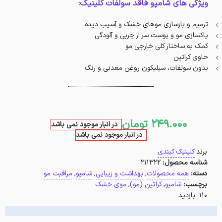
ویژگی های شامپو فاقد سولفات کلینیک:
ترمیم و بازسازی موهای خشک و آسیب دیده
پاکسازی مو و پوست سر از چربی و آلودگی
کمک به ساختار کلی خارجی مو
حاوی کراتین
بدون سولفات، سیلیکون روغن معدنی و رنگ
249.000
تومان
در انبار موجود نمی باشد
در انبار موجود نمی باشد
برند
کلینیک کیندی
شناسه محصول:
211322
دسته:
همه محصولات
,
بهداشت و زیبایی
,
شامپو
,
مراقبت مو
برچسب:
شامپو
,
کراتین (مو)
,
موی خشک
110 بازدید