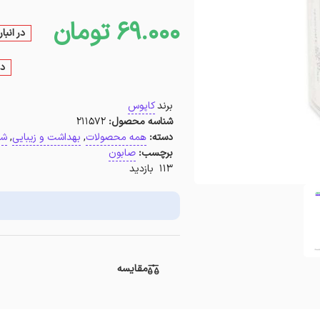
69.000
تومان
در انب
در
برند
کاپوس
شناسه محصول:
211572
دسته:
همه محصولات
,
بهداشت و زیبایی
,
شو
برچسب:
صابون
113 بازدید
مقایسه