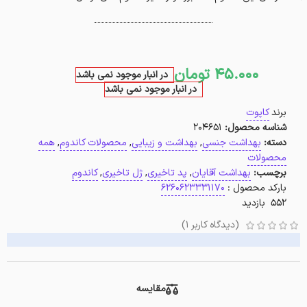
45.000
تومان
در انبار موجود نمی باشد
در انبار موجود نمی باشد
برند
کاپوت
شناسه محصول:
204651
دسته:
بهداشت جنسی
,
بهداشت و زیبایی
,
محصولات کاندوم
,
همه
محصولات
برچسب:
بهداشت آقایان
,
پد تاخیری
,
ژل تاخیری
,
کاندوم
بارکد محصول :
6260623331170
552 بازدید
(دیدگاه کاربر
1
)
مقایسه