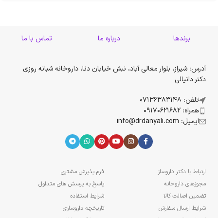
برندها
درباره ما
تماس با ما
آدرس: شیراز، بلوار معالی آباد، نبش خیابان دنا، داروخانه شبانه روزی
دکتر دانیالی
تلفن: 07136383148
همراه: 09170621682
ایمیل: info@drdanyali.com
ارتباط با دکتر داروساز
فرم پذیرش مشتری
مجوزهای داروخانه
پاسخ به پرسش های متداول
تضمین اصالت کالا
شرایط استفاده
شرایط ارسال سفارش
تاریخچه داروسازی