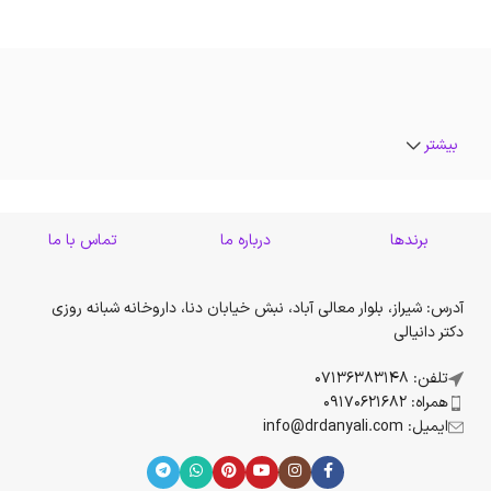
بیشتر
برندها
درباره ما
تماس با ما
آدرس: شیراز، بلوار معالی آباد، نبش خیابان دنا، داروخانه شبانه روزی
دکتر دانیالی
تلفن: 07136383148
همراه: 09170621682
ایمیل: info@drdanyali.com