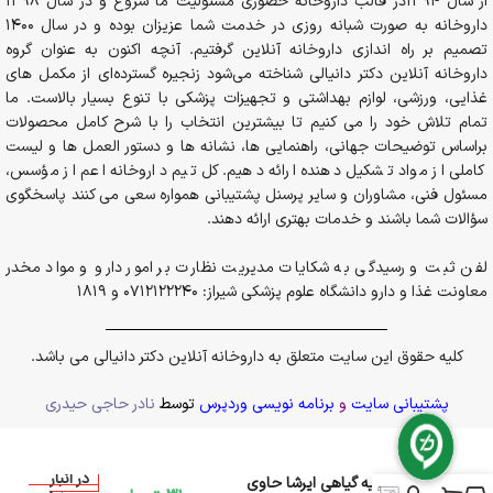
از سال 1394در قالب داروخانه حضوری مسئولیت ما شروع و در سال 1398
داروخانه به صورت شبانه روزی در خدمت شما عزیزان بوده و در سال 1400
تصمیم بر راه اندازی داروخانه آنلاین گرفتیم. آنچه اکنون به عنوان گروه
داروخانه آنلاین دکتر دانیالی شناخته می‌شود زنجیره گسترده‌ای از مکمل های
غذایی، ورزشی، لوازم بهداشتی و تجهیزات پزشکی با تنوع بسیار بالاست. ما
تمام تلاش خود را می کنیم تا بیشترین انتخاب را با شرح کامل محصولات
براساس توضیحات جهانی، راهنمایی ها، نشانه ها و دستور العمل ها و لیست
کاملی از مواد تشکیل دهنده ارائه دهیم. کل تیم داروخانه اعم از مؤسس،
مسئول فنی، مشاوران و سایر پرسنل پشتیبانی همواره سعی می کنند پاسخگوی
سؤالات شما باشند و خدمات بهتری ارائه دهند.
لفن ثبت و رسیدگی به شکایات مدیریت نظارت بر امور دارو و مواد مخدر
معاونت غذا و دارو دانشگاه علوم پزشکی شیراز: 0712122240 و 1819
کلیه حقوق این سایت متعلق به داروخانه آنلاین دکتر دانیالی می باشد.
پشتیبانی سایت
و
برنامه نویسی وردپرس
توسط
نادر حاجی حیدری
در انبار
دهانشویه گیاهی ایرشا حاوی