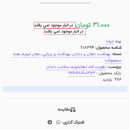
31.000
تومان
در انبار موجود نمی باشد
در انبار موجود نمی باشد
برند
ایرشا
شناسه محصول:
208694
دسته:
بهداشت دهان و دندان
,
بهداشت و زیبایی
,
دهان شویه
,
همه
محصولات
برچسب:
تقویت لثه
,
دهانشویه
,
سلامت دندان
بارکد محصول :
6261681601373
286 بازدید
مقایسه
اشتراک گذاری: