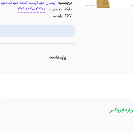
برچسب:
آبرسان مو
,
ترمیم کننده مو
,
شامپو
,
بارکد محصول :
6261124004471
267 بازدید
مقایسه
باره ایروکس