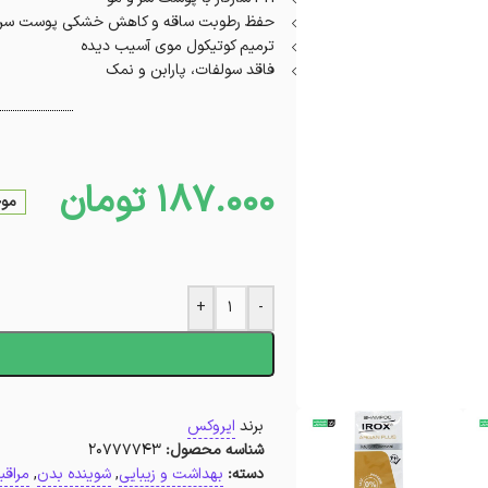
حفظ رطوبت ساقه و کاهش خشکی پوست سر
ترمیم کوتیکول موی آسیب دیده
فاقد سولفات، پارابن و نمک
187.000
تومان
موج
+
-
ا
برند
ایروکس
شناسه محصول:
20777743
دسته:
بهداشت و زیبایی
,
شوینده بدن
,
مراق