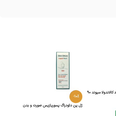
صابون کرم دار 30 درصد کالاندولا سیوند 90
-10%
ژل پن دئودراگ پسوریازیس صورت و بدن