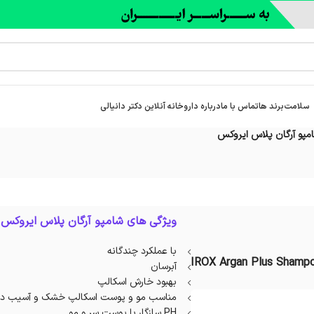
سلامت
برند ها
تماس با ما
درباره‌ داروخانه آنلاین دکتر دانیالی
مپو آرگان پلاس ایروکس
ویژگی های شامپو آرگان پلاس ایروکس 
با عملکرد چندگانه
IROX Argan Plus Shampo
آبرسان
بهبود خارش اسکالپ
مناسب مو و پوست اسکالپ خشک و آسیب دی
PH سازگار با پوست سر و مو