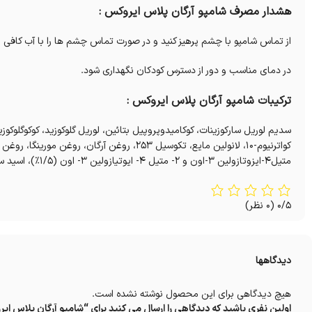
هشدار مصرف شامپو آرگان پلاس ایروکس :
از تماس شامپو با چشم پرهیز کنید و در صورت تماس چشم ها را با آب کافی 
در دمای مناسب و دور از دسترس کودکان نگهداری شود.
ترکیبات شامپو آرگان پلاس ایروکس :
سدیم لوریل سارکوزینات، کوکامیدوپروپیل بتائین، لوریل گلوکوزید، کوکوگلوکوزی
متیل4-ایزوتازولین 3-اون و 2- متیل 4- ایوتیازولین 3- اون (1/5%)، اسید سیتریک و آب دیونیزه
0/5
(0 نظر)
دیدگاهها
هیچ دیدگاهی برای این محصول نوشته نشده است.
اولین نفری باشید که دیدگاهی را ارسال می کنید برای “شامپو آرگان پلاس ای