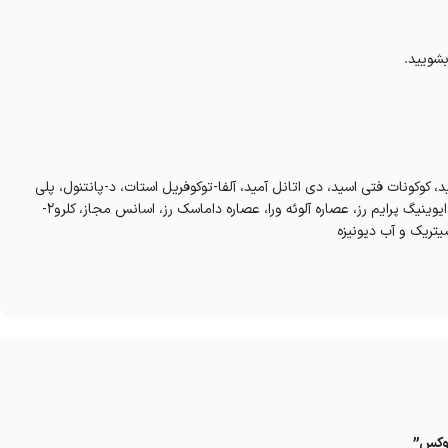
بشویید.
د، کوکونات فتی اسید، دی اتانل آمید، آلفا-توکوفریل استات، د-پانتنول، پلی
کواترنیوم-10، لانولین مایع، تکوسیل 253، روغن آرگان، روغن مورینگا، روغن ایوینیگ پرایم رز، عصاره آلوئه ورا، عصاره داماسک رز، اسانس مجاز، کلرو2-
روکس”