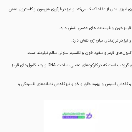
فراههآوری انرژی بدن از غذاها کمک می‌کند و نیز در فرآوری هورمون و کلسترول نقش
ویتامین ب۱۲ (کوبالامین), میتوان گفت یکی از شناخته‌شده‌ترین ویتامین‌های گروه ب است که در کارکردهای عصبی، ساخت DNA و رشد گلبول‌های قرمز
اخن اثربخش بوده و کاهش استرس و بهبود خُلق و خو و نیز کاهش نشانه‌های افسردگی‌ و