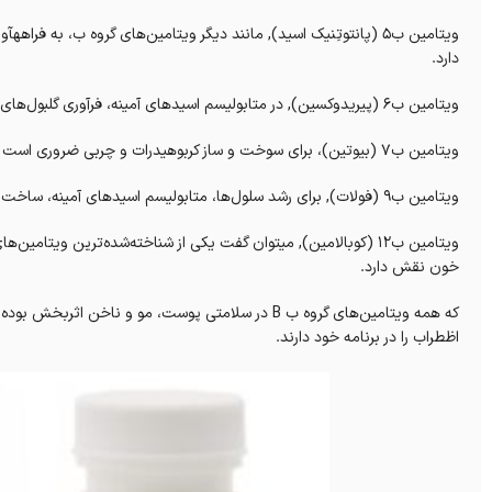
ویتامین ب۵ (پانتوتِنیک اسید), مانند دیگر ویتامین‌های گروه ب، به 
دارد.
ویتامین ب۶ (پیریدوکسین), در متابولیسم اسیدهای آمینه، فرآوری گلبول‌های قرمز خون و فرستنده های عصبی نقش دارد.
ویتامین ب۷ (بیوتین)، برای سوخت و ساز کربوهیدرات‌ و چربی ضروری است و نیز در ترازمندی بیان ژن نقش دارد.
ویتامین ب۹ (فولات), برای رشد سلول‌ها، متابولیسم اسیدهای آمینه، ساخت گلبول‌های قرمز و سفید خون و تقسیم سلولی سالم نیازمند است.
خون نقش دارد.
که همه ویتامین‌های گروه ب B در سلامتی‌ پوست، مو و ن
اظطراب را در برنامه خود دارند.