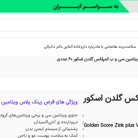
سلامت
برند ها
تماس با ما
درباره‌ داروخانه آنلاین دکتر دانیالی
مین سی و ب کمپلکس گلدن اسکور 60 عددی
کس گلدن اسکور
ویژگی های قرص زینک پلاس ویتامین 
حاوی ویتامین سی و برخی ویتامین‌های گروه
دربردارنده ی آنتی‌اکسیدان
Golden Score Zink plus 
پشتیبانی از سیستم ایمنی بدن
کمک به سلامت پوست، مو و ناخن