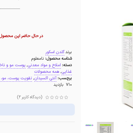
در حال حاضر این محصول د
برند
گلدن اسکور
شناسه محصول:
نامعلوم
دسته:
املاح و مواد معدنی
,
پوست مو و ناخ
غذایی
,
همه محصولات
برچسب:
آنتی اکسیدان
,
تقویت پوست، مو، 
710 بازدید
(دیدگاه کاربر
2
)