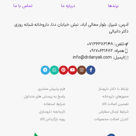
برندها
درباره ما
تماس با ما
آدرس: شیراز، بلوار معالی آباد، نبش خیابان دنا، داروخانه شبانه روزی
دکتر دانیالی
تلفن: 07136383148
همراه: 09170621682
ایمیل: info@drdanyali.com
ارتباط با دکتر داروساز
فرم پذیرش مشتری
مجوزهای داروخانه
پاسخ به پرسش های متداول
تضمین اصالت کالا
شرایط استفاده
شرایط ارسال سفارش
تاریخچه داروسازی
کنترل اصالت محصولات
رویه بازگردادن کالا