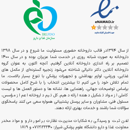
از سال 1394در قالب داروخانه حضوری مسئولیت ما شروع و در سال 1398
داروخانه به صورت شبانه روزی در خدمت شما عزیزان بوده و در سال 1400
تصمیم بر راه اندازی داروخانه آنلاین گرفتیم. آنچه اکنون به عنوان گروه
داروخانه آنلاین دکتر دانیالی شناخته می‌شود زنجیره گسترده‌ای از مکمل های
غذایی، ورزشی، لوازم بهداشتی و تجهیزات پزشکی با تنوع بسیار بالاست. ما
تمام تلاش خود را می کنیم تا بیشترین انتخاب را با شرح کامل محصولات
براساس توضیحات جهانی، راهنمایی ها، نشانه ها و دستور العمل ها و لیست
کاملی از مواد تشکیل دهنده ارائه دهیم. کل تیم داروخانه اعم از مؤسس،
مسئول فنی، مشاوران و سایر پرسنل پشتیبانی همواره سعی می کنند پاسخگوی
سؤالات شما باشند و خدمات بهتری ارائه دهند.
لفن ثبت و رسیدگی به شکایات مدیریت نظارت بر امور دارو و مواد مخدر
معاونت غذا و دارو دانشگاه علوم پزشکی شیراز: 0712122240 و 1819