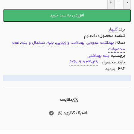
+
-
افزودن به سبد خرید
برند
گلبهار
شناسه محصول:
نامعلوم
دسته:
بهداشت عمومی
,
بهداشت و زیبایی
,
پنبه
,
دستمال و پنبه
,
همه
محصولات
برچسب:
پنبه بهداشتی
بارکد محصول :
6260191734038
492 بازدید
مقایسه
اشتراک گذاری: