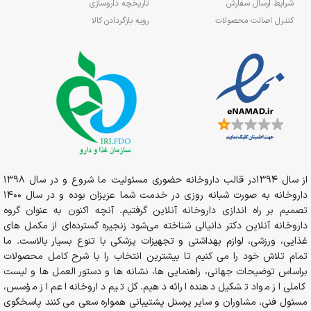
شرایط ارسال سفارش
تاریخچه داروسازی
کنترل اصالت محصولات
رویه بازگردادن کالا
از سال 1394در قالب داروخانه حضوری مسئولیت ما شروع و در سال 1398
داروخانه به صورت شبانه روزی در خدمت شما عزیزان بوده و در سال 1400
تصمیم بر راه اندازی داروخانه آنلاین گرفتیم. آنچه اکنون به عنوان گروه
داروخانه آنلاین دکتر دانیالی شناخته می‌شود زنجیره گسترده‌ای از مکمل های
غذایی، ورزشی، لوازم بهداشتی و تجهیزات پزشکی با تنوع بسیار بالاست. ما
تمام تلاش خود را می کنیم تا بیشترین انتخاب را با شرح کامل محصولات
براساس توضیحات جهانی، راهنمایی ها، نشانه ها و دستور العمل ها و لیست
کاملی از مواد تشکیل دهنده ارائه دهیم. کل تیم داروخانه اعم از مؤسس،
مسئول فنی، مشاوران و سایر پرسنل پشتیبانی همواره سعی می کنند پاسخگوی