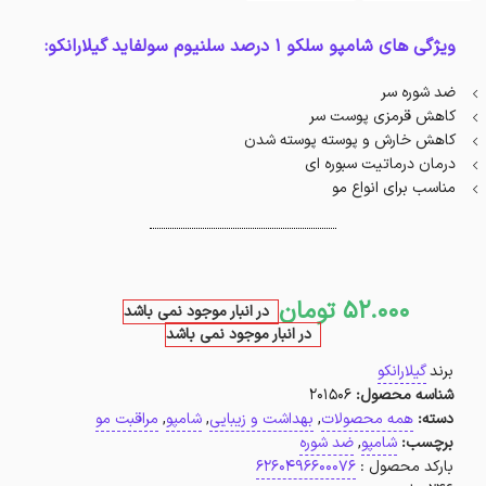
ویژگی های شامپو سلکو 1 درصد سلنیوم سولفاید گیلارانکو:
ضد شوره سر
کاهش قرمزی پوست سر
کاهش خارش و پوسته پوسته شدن
درمان درماتیت سبوره ای
مناسب برای انواع مو
52.000
تومان
در انبار موجود نمی باشد
در انبار موجود نمی باشد
برند
گیلارانکو
شناسه محصول:
201506
دسته:
همه محصولات
,
بهداشت و زیبایی
,
شامپو
,
مراقبت مو
برچسب:
شامپو
,
ضد شوره
بارکد محصول :
6260496600076