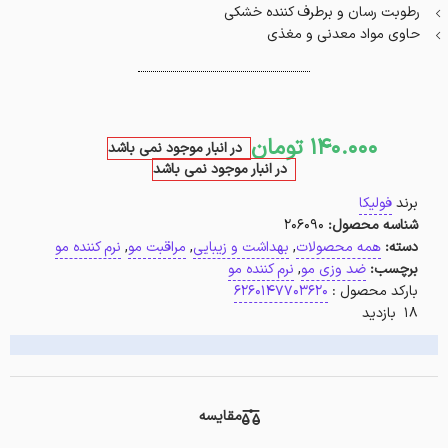
رطوبت رسان و برطرف کننده خشکی
حاوی مواد معدنی و مغذی
140.000
تومان
در انبار موجود نمی باشد
در انبار موجود نمی باشد
برند
فولیکا
شناسه محصول:
206090
دسته:
همه محصولات
,
بهداشت و زیبایی
,
مراقبت مو
,
نرم کننده مو
برچسب:
ضد وزی مو
,
نرم کننده مو
بارکد محصول :
6260147703620
18 بازدید
مقایسه