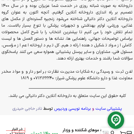
داروخانه به صورت شبانه روزی در خدمت شما عزیزان بوده و در سال 1400
تصمیم بر راه اندازی داروخانه آنلاین گرفتیم. آنچه اکنون به عنوان گروه
داروخانه آنلاین دکتر دانیالی شناخته می‌شود زنجیره گسترده‌ای از مکمل های
غذایی، ورزشی، لوازم بهداشتی و تجهیزات پزشکی با تنوع بسیار بالاست. ما
تمام تلاش خود را می کنیم تا بیشترین انتخاب را با شرح کامل محصولات
براساس توضیحات جهانی، راهنمایی ها، نشانه ها و دستور العمل ها و لیست
کاملی از مواد تشکیل دهنده ارائه دهیم. کل تیم داروخانه اعم از مؤسس،
مسئول فنی، مشاوران و سایر پرسنل پشتیبانی همواره سعی می کنند پاسخگوی
سؤالات شما باشند و خدمات بهتری ارائه دهند.
لفن ثبت و رسیدگی به شکایات مدیریت نظارت بر امور دارو و مواد مخدر
معاونت غذا و دارو دانشگاه علوم پزشکی شیراز: 0712122240 و 1819
کلیه حقوق این سایت متعلق به داروخانه آنلاین دکتر دانیالی می باشد.
پشتیبانی سایت
و
برنامه نویسی وردپرس
توسط
نادر حاجی حیدری
در انبار
نرم کننده موهای شکننده و وزدار
140.000
تومان
موجود نمی