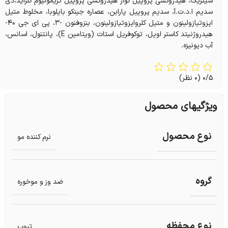
سیتریک، هیدروکسی پروپیل گوار هیدروکسی پروپیل تریمونیوم کلراید،دی
سدیم ا.د.ت.آ، سدیم پروپیل پارابن، عصاره جینکو بایلوبا، مخلوط متیل
ایزوتیازولینون و متیل کلروایزوتیازولینون، بنزوفنون -3، پی ای جی 40-
هیدروژنیتد کاستر اویل، توکوفریل استات (ویتامین E)، پانتنول، اسانس،
آب دیونیزه.
0/5
(0 نظر)
ویژگیهای محصول
نوع محصول
نرم کننده مو
گروه
ضد وز و موخوره
نوع محفظه
تیوپ