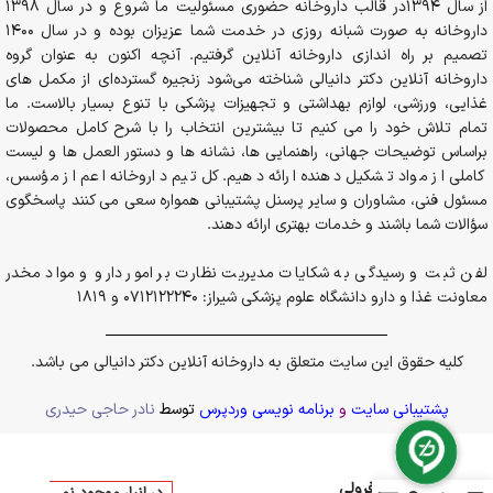
از سال 1394در قالب داروخانه حضوری مسئولیت ما شروع و در سال 1398
داروخانه به صورت شبانه روزی در خدمت شما عزیزان بوده و در سال 1400
تصمیم بر راه اندازی داروخانه آنلاین گرفتیم. آنچه اکنون به عنوان گروه
داروخانه آنلاین دکتر دانیالی شناخته می‌شود زنجیره گسترده‌ای از مکمل های
غذایی، ورزشی، لوازم بهداشتی و تجهیزات پزشکی با تنوع بسیار بالاست. ما
تمام تلاش خود را می کنیم تا بیشترین انتخاب را با شرح کامل محصولات
براساس توضیحات جهانی، راهنمایی ها، نشانه ها و دستور العمل ها و لیست
کاملی از مواد تشکیل دهنده ارائه دهیم. کل تیم داروخانه اعم از مؤسس،
مسئول فنی، مشاوران و سایر پرسنل پشتیبانی همواره سعی می کنند پاسخگوی
سؤالات شما باشند و خدمات بهتری ارائه دهند.
لفن ثبت و رسیدگی به شکایات مدیریت نظارت بر امور دارو و مواد مخدر
معاونت غذا و دارو دانشگاه علوم پزشکی شیراز: 0712122240 و 1819
کلیه حقوق این سایت متعلق به داروخانه آنلاین دکتر دانیالی می باشد.
پشتیبانی سایت
و
برنامه نویسی وردپرس
توسط
نادر حاجی حیدری
کپسول فرولی