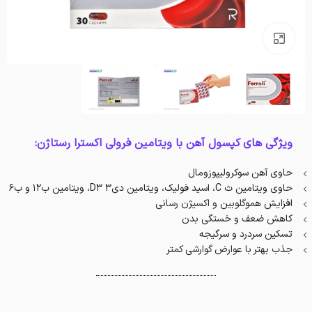
بزرگنمایی تصویر
ویژگی های کپسول آهن با ویتامین فرولی اکسترا رستاژن:
حاوی آهن سوکرولیپوزومال
حاوی ویتامین ث C، اسید فولیک، ویتامین دی۳ D3، ویتامین ب۱۲ و ب۶
افزایش هموگلوبین و اکسیژن رسانی
کاهش ضعف و خستگی بدن
تسکین سردرد و سرگیجه
جذب بهتر با عوارض گوارشی کمتر