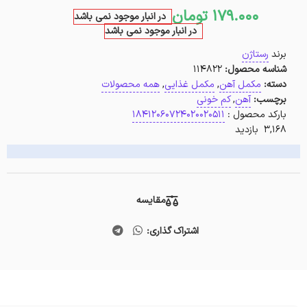
179.000
تومان
در انبار موجود نمی باشد
در انبار موجود نمی باشد
برند
رستاژن
شناسه محصول:
114822
دسته:
مکمل آهن
,
مکمل غذایی
,
همه محصولات
برچسب:
آهن
,
کم خونی
بارکد محصول :
18412060724020020511
3,168 بازدید
مقایسه
اشتراک گذاری: