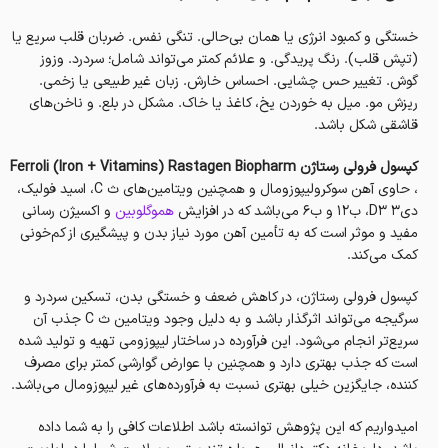
خستگی و کمبود انرژی یا همان بی‌حالی. تنگی نفس. ضربان قلب سریع یا
(تپش قلب). رنگ پریدگی. و علائم کمتر می‌تواند شامل؛ سردرد.‌ وزوز
گوش. تغییر حس چشایی. احساس خارش. زبان غیر طبیعی یا زخمی.
ریزش مو. میل به خوردن یخ، کاغذ یا خاک. مشکل در بلع. و ناخن‌های
قاشقی شکل باشد.
کپسول فرولی رستاژن Ferroli (Iron + Vitamins) Rastagen Biopharm
، حاوی آهن سوکرولیپوزومال و همچنین ویتامین‌های ث C، اسید فولیک،
دی۳ D3، ب۱۲ و ب۶ می‌باشد که در افزایش
هموگلوبین
و اکسیژن رسانی
مفید و موثر است که به تأمین آهن مورد نیاز بدن و پیشگیری از کم‌خونی
کمک می‌کند.
کپسول فرولی رستاژن، در کاهش ضعف و خستگی بدن، تسکین سردرد و
سرگیجه می‌تواند اثرگذار باشد و به دلیل وجود ویتامین ث C جذب آن
سریع‌تر انجام می‌شود. این فرآورده در ساختار لیپوزومی تهیه و تولید شده
است که جذب بهتری دارد و همچنین با عوارض گوارشی کمتر برای مصرف
کننده، جایگزین خیلی بهتری نسبت به فرآورده‌های غیر لیپوزومال می‌باشد.
امیدواریم که این پژوهش توانسته باشد اطلاعات کافی را به شما داده