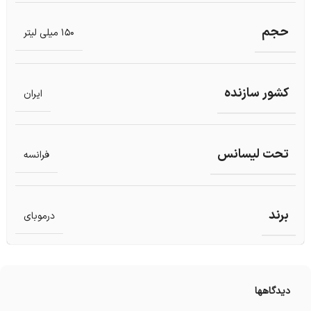
حجم
150 میلی لیتر
کشور سازنده
ایران
تحت لیسانس
فرانسه
برند
درموبای
دیدگاهها