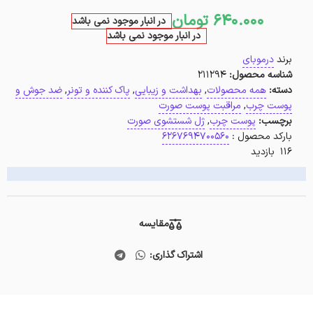
640.000
تومان
در انبار موجود نمی باشد
در انبار موجود نمی باشد
برند
درموبای
شناسه محصول:
211294
دسته:
همه محصولات
,
بهداشت و زیبایی
,
پاک کننده و تونر
,
ضد جوش و
پوست چرب
,
مراقبت پوست صورت
برچسب:
پوست چرب
,
ژل شستشوی صورت
بارکد محصول :
6267694700560
116 بازدید
مقایسه
اشتراک گذاری: