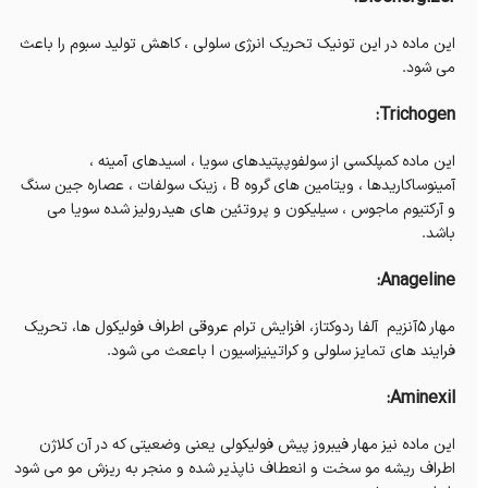
این ماده در این تونیک تحریک انرژی سلولی ، کاهش تولید سبوم را باعث
می شود.
Trichogen:
این ماده کمپلکسی از سولفوپپتیدهای سویا ، اسیدهای آمینه ،
آمینوساکاریدها ، ویتامین های گروه B ، زینک سولفات ، عصاره جین سنگ
و آرکتیوم ماجوس ، سیلیکون و پروتئین های هیدرولیز شده سویا می
باشد.
Anageline:
مهار ۵آنزیم آلفا ردوکتاز، افزایش ترام عروقی اطراف فولیکول ها، تحریک
فرایند های تمایز سلولی و کراتینیزاسیون ا باععث می شود.
Aminexil:
این ماده نیز مهار فیبروز پیش فولیکولی یعنی وضعیتی که در آن کلاژن
اطراف ریشه مو سخت و انعطاف ناپذیر شده و منجر به ریزش مو می شود