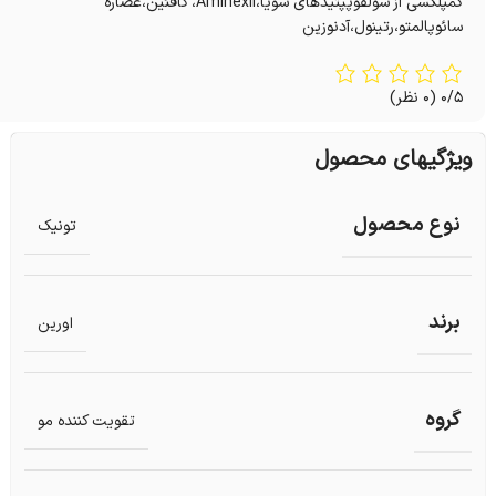
کمپلکسی از سولفوپپتیدهای سویا،Aminexil، کافئین،عصاره
سائوپالمتو،رتینول،آدنوزین
0/5
(0 نظر)
ویژگیهای محصول
نوع محصول
تونیک
برند
اورین
گروه
تقویت کننده مو