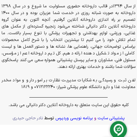
از سال 1394در قالب داروخانه حضوری مسئولیت ما شروع و در سال 1398
داروخانه به صورت شبانه روزی در خدمت شما عزیزان بوده و در سال 1400
تصمیم بر راه اندازی داروخانه آنلاین گرفتیم. آنچه اکنون به عنوان گروه
داروخانه آنلاین دکتر دانیالی شناخته می‌شود زنجیره گسترده‌ای از مکمل های
غذایی، ورزشی، لوازم بهداشتی و تجهیزات پزشکی با تنوع بسیار بالاست. ما
تمام تلاش خود را می کنیم تا بیشترین انتخاب را با شرح کامل محصولات
براساس توضیحات جهانی، راهنمایی ها، نشانه ها و دستور العمل ها و لیست
کاملی از مواد تشکیل دهنده ارائه دهیم. کل تیم داروخانه اعم از مؤسس،
مسئول فنی، مشاوران و سایر پرسنل پشتیبانی همواره سعی می کنند پاسخگوی
سؤالات شما باشند و خدمات بهتری ارائه دهند.
لفن ثبت و رسیدگی به شکایات مدیریت نظارت بر امور دارو و مواد مخدر
معاونت غذا و دارو دانشگاه علوم پزشکی شیراز: 0712122240 و 1819
کلیه حقوق این سایت متعلق به داروخانه آنلاین دکتر دانیالی می باشد.
پشتیبانی سایت
و
برنامه نویسی وردپرس
توسط
نادر حاجی حیدری
در انبار