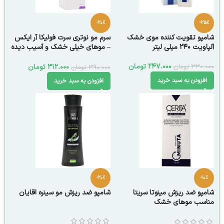
-20%
-25%
شامپو تقویت کننده موی خشک
سرم مو نوتری سرت فولیکا آر ایکس
آلپاویت 240 میلی لیتر
– موهای خیلی خشک و آسیب دیده
100 میلی لیتر
247.000
تومان
330.000
تومان
312.000
تومان
390.000
تومان
افزودن به سبد خرید
افزودن به سبد خرید
-20%
-10%
شامپو ضد ریزش مینوتا سریتا
شامپو ضد ریزش مو سینره اقایان
مناسب موهای خشک