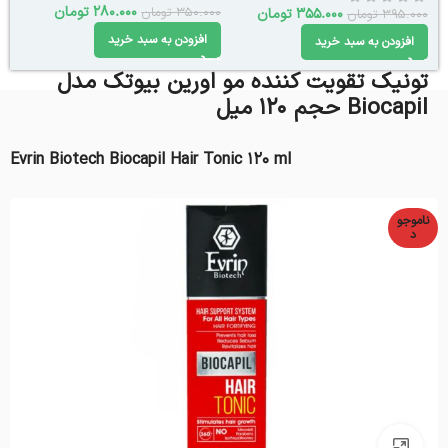
280.000
تومان
350.000
تومان
355.000
تومان
395.000
تومان
افزودن به سبد خرید
افزودن به سبد خرید
تونیک تقویت کننده مو اورین بیوتک مدل
Biocapil حجم 120 میل
Evrin Biotech Biocapil Hair Tonic 120 ml
ناموجو
د
بزرگنمایی تصویر