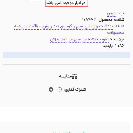
در انبار موجود نمی باشد
برند
اورین
شناسه محصول:
108473
دسته:
بهداشت و زیبایی
,
سرم و کرم مو
,
ضد ریزش
,
مراقبت مو
,
همه
محصولات
برچسب:
تقویت کننده مو
,
سرم مو
,
ضد ریزش
1,086 بازدید
مقایسه
اشتراک گذاری: