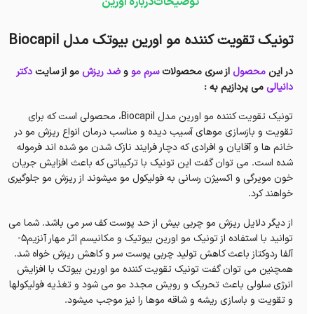
توضیحات
درباره اورین
تونیک تقویت کننده مو اورین بیوتک مدل Biocapil
در این
محصول
از سری محصولات
سرم مو
و
ضد ریزش
مو از سایت
دکتر
دانیالی
می پردازیم به :
تونیک تقویت کننده مو اورین مدل Biocapil، محصولی است که برای
تقویت و بازسازی موهای آسیب دیده و مناسب درمان انواع ریزش مو در
خانم ها و آقایان و افرادی که دچار فرایند نازک شدن مو شده اند فرموله
شده است. می توان گفت این تونیک با ترکیباتی که باعث افزایش جریان
خون مویرگی و اکسیژن رسانی به فولیکول مو میشوند از ریزش مو جلوگیری
خواهند کرد.
از دیگر دلایل ریزش مو چربی بیش از حد پوست کف سر می باشد. شما می
توانید با استفاده از تونیک مو اورین بیوتیک و مکانیسم اثر مهار آنزیم5-
آلفا ردوکتاز باعث کاهش تولید چربی پوست سر و کاهش ریزش خواه شد.
همچنین می توان گفت تونیک تقویت کننده مو اورین بیوتک با افزایش
انرژی سلولی باعث تحریک و رویش مجدد مو می شود و تغذیه فولیکولها
و تقویت و باسازی ریشه و شاقه موها را نیز موجب میشود.