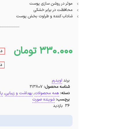
موثر در روشن ‌سازی پوست
محافظت در برابر خشکی
شاداب کننده و طراوت بخش پوست
330.000
تومان
در
در
برند
اویدرم
شناسه محصول:
213807
دسته:
همه محصولات
,
بهداشت و زیبایی
,
پا
برچسب:
شوینده صورت
36 بازدید