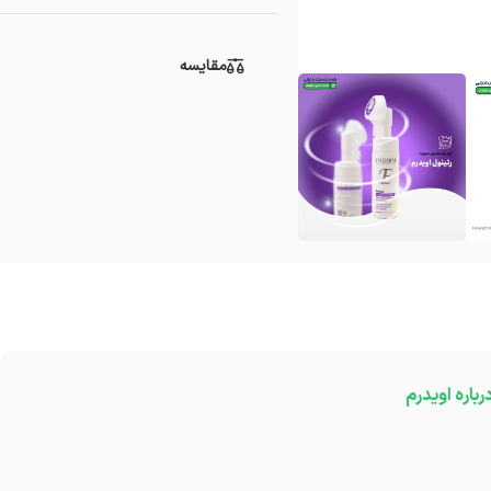
مقایسه
رباره اویدرم