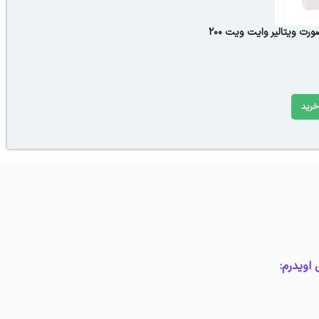
تونر پاک کننده صورت ویتالیر وایت ویت 200
خرید
اویدرم: