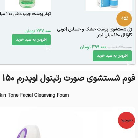
تونر پوست چرب دافی 200 میلی لیتر
-15%
ژل شستشوی پوست خشک و حساس آتوپی
237.000
تومان
گلوکال 150 میلی لیتر
افزودن به سبد خرید
399.000
تومان
470.000
تومان
افزودن به سبد خرید
فوم شستشوی صورت رتینول اویدرم 150 میلی لیتر
kin Tone Facial Cleansing Foam
ناموجود