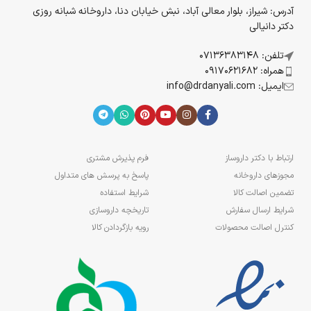
آدرس: شیراز، بلوار معالی آباد، نبش خیابان دنا، داروخانه شبانه روزی
دکتر دانیالی
تلفن: 07136383148
همراه: 09170621682
ایمیل: info@drdanyali.com
ارتباط با دکتر داروساز
فرم پذیرش مشتری
مجوزهای داروخانه
پاسخ به پرسش های متداول
تضمین اصالت کالا
شرایط استفاده
شرایط ارسال سفارش
تاریخچه داروسازی
کنترل اصالت محصولات
رویه بازگردادن کالا