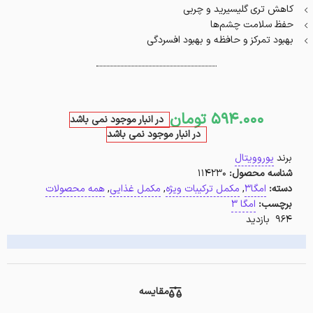
کاهش تری گلیسیرید و چربی
حفظ سلامت چشم‌ها
بهبود تمرکز و حافظه و بهبود افسردگی
594.000
تومان
در انبار موجود نمی باشد
در انبار موجود نمی باشد
برند
یوروویتال
شناسه محصول:
114230
دسته:
امگا3
,
مکمل ترکیبات ویژه
,
مکمل غذایی
,
همه محصولات
برچسب:
امگا 3
964 بازدید
مقایسه