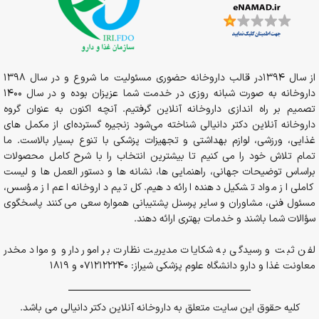
از سال 1394در قالب داروخانه حضوری مسئولیت ما شروع و در سال 1398
داروخانه به صورت شبانه روزی در خدمت شما عزیزان بوده و در سال 1400
تصمیم بر راه اندازی داروخانه آنلاین گرفتیم. آنچه اکنون به عنوان گروه
داروخانه آنلاین دکتر دانیالی شناخته می‌شود زنجیره گسترده‌ای از مکمل های
غذایی، ورزشی، لوازم بهداشتی و تجهیزات پزشکی با تنوع بسیار بالاست. ما
تمام تلاش خود را می کنیم تا بیشترین انتخاب را با شرح کامل محصولات
براساس توضیحات جهانی، راهنمایی ها، نشانه ها و دستور العمل ها و لیست
کاملی از مواد تشکیل دهنده ارائه دهیم. کل تیم داروخانه اعم از مؤسس،
مسئول فنی، مشاوران و سایر پرسنل پشتیبانی همواره سعی می کنند پاسخگوی
سؤالات شما باشند و خدمات بهتری ارائه دهند.
لفن ثبت و رسیدگی به شکایات مدیریت نظارت بر امور دارو و مواد مخدر
معاونت غذا و دارو دانشگاه علوم پزشکی شیراز: 0712122240 و 1819
کلیه حقوق این سایت متعلق به داروخانه آنلاین دکتر دانیالی می باشد.