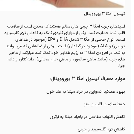
کپسول امگا 3 یوروویتال
اسیدهای چرب امگا 3 چربی های سالم هستند که ممکن است از سلامت
قلب شما حمایت کنند.
یکی از مزایای کلیدی کمک به کاهش تری گلیسیرید
است.
انواع خاصی از امگا 3 شامل DHA و EPA (موجود در غذاهای
دریایی) و ALA (موجود در گیاهان) است.
برخی از غذاهایی که می توانند
به شما در افزودن امگا 3 به رژیم غذایی خود کمک کنند عبارتند از ماهی
های چرب (مانند ماهی سالمون و ماهی خال مخالی)، دانه کتان و دانه
چیا.
موارد مصرف کپسول امگا 3 یوروویتال:
بهبود عملکرد انسولین در افراد مبتلا به قند خون
حفظ سلامت قلب و مغز
کاهش التهاب مفاصل در بافراد مبتلا به آرتروز
کاهش تری گلیسیرید و چربی