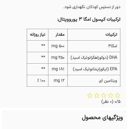
دور از دسترس کودکان نگهداری شود.
ترکیبات کپسول امگا 3 یوروویتال:
ترکیبات
مقدار
نیاز روزانه
امگا3
500 mg
**
DHA (دوکوزاهگزانوئیک اسید)
250 mg
**
EPA (ایکوزاپنتانوئیک اسید)
181 mg
**
ویتامین ای
12 mg
100 %
0/5
(0 نظر)
ویژگیهای محصول