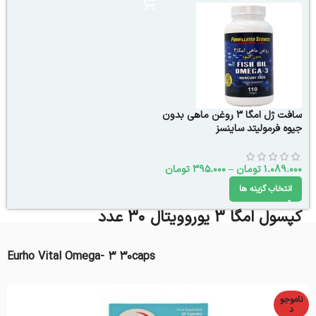
سافت ژل امگا 3 روغن ماهی بدون
جیوه فرمولیتد ساینسز
1.089.000
تومان
–
395.000
تومان
انتخاب گزینه ها
کپسول امگا 3 یوروویتال 30 عدد
Eurho Vital Omega- 3 30caps
ناموجو
د