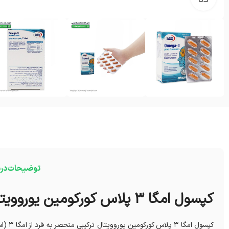
توضیحات
درب
کپسول امگا 3 پلاس کورکومین یوروویتال
کپسول 