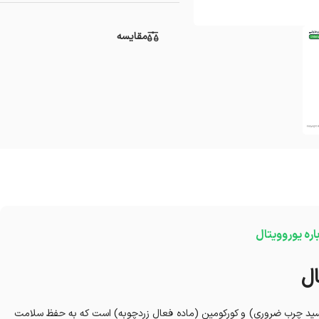
مقایسه
اره یوروویتال
امگا ۳ پلاس کورکومین یوروویتال ترکیبی منحصر به فرد از امگا 3 (اسید چرب ضروری) و کورکومین (ماده فعال زردچوبه) است که به حفظ سلامت