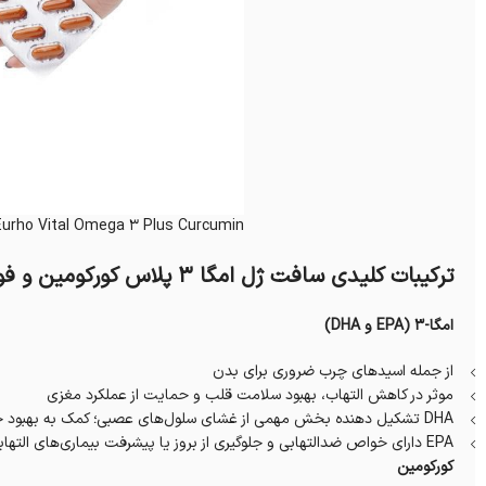
Eurho Vital Omega 3 Plus Curcumin
ترکیبات کلیدی سافت ژل امگا 3 پلاس کورکومین و فواید آنها
امگا-۳ (EPA و DHA)
از جمله اسیدهای چرب ضروری برای بدن
موثر در کاهش التهاب، بهبود سلامت قلب و حمایت از عملکرد مغزی
DHA تشکیل دهنده بخش مهمی از غشای سلول‌های عصبی؛ کمک به بهبود حافظه، افزایش تمرکز و یادگیری
EPA دارای خواص ضدالتهابی و جلوگیری از بروز یا پیشرفت بیماری‌های التهابی و تخریب نورونی
کورکومین