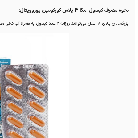
نحوه مصرف کپسول امگا 3 پلاس کورکومین یوروویتال:
یزرگسالان بالای 18 سال می‌توانند روزانه 2 عدد کپسول به همراه آب کافی مصرف کنید.