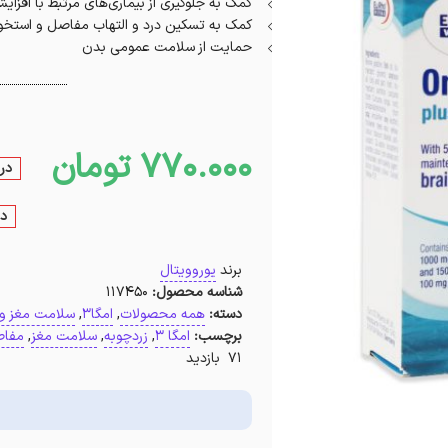
کمک به جلوگیری از بیماری‌های مرتبط با افزا
کمک به تسکین درد و التهاب مفاصل و استخوا
حمایت از سلامت عمومی بدن
770.000
تومان
در 
در
برند
یوروویتال
شناسه محصول:
117450
دسته:
همه محصولات
,
امگا3
,
سلامت مغز و
برچسب:
امگا 3
,
زردچوبه
,
سلامت مغز
,
مفا
71 بازدید