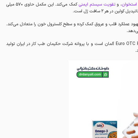
استخوان
، و
تقویت سیستم ایمنی
کمک می‌کند. این مکمل حاوی 570 میلی
با دوز مناسب از اسیدهای چرب امگا 3، شامل EPA و DHA، به بهبود عملکرد قلب و عروق کمک کرده و سطح کلسترول خون را متعادل می‌کند.
ی‌دهد.
امگا 3 پلاس کورکومین محصولی تحت لیسانس کارخانه Euro OTC Pharma GmbH آلمان است و با پروانه شرکت حکیمان طب کار در ایران تولید