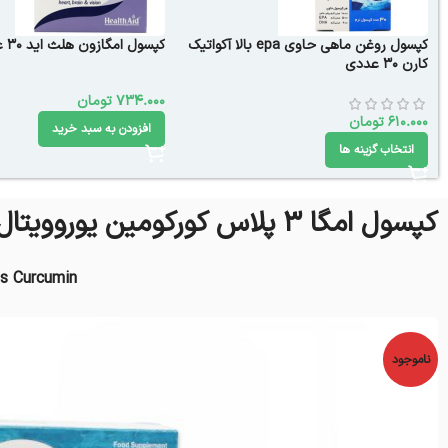
کپسول روغن ماهی حاوی epa بالا آکواتیک
کپسول امگازون هلث اید 30 عددی
کارن 30 عددی
734.000
تومان
610.000
تومان
افزودن به سبد خرید
انتخاب گزینه ها
کپسول امگا 3 پلاس کورکومین یوروویتال 30 عدد
s Curcumin
ناموجود