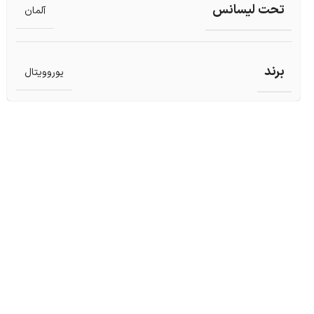
تحت لیسانس
آلمان
برند
یوروویتال