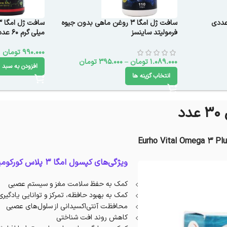
سافت ژل امگا 3 روغن ماهی بدون جیوه
فرمولیتد ساینسز
میلی گرم 60 عددی
990.000
تومان
1.089.000
تومان
–
395.000
تومان
افزودن به سبد 
انتخاب گزینه ها
Eurho Vital Omega 3 Plu
ویژگی‌های کپسول امگا 3 پلاس کورکومین یوروویتال:
کمک به حفظ سلامت مغز و سیستم عصبی
کمک به بهبود حافظه، تمرکز و توانایی یادگیری
محافظت آنتی‌اکسیدانی از سلول‌های عصبی
کاهش روند افت شناختی