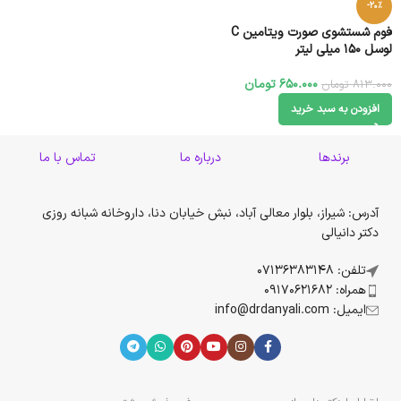
-20%
فوم شستشوی صورت ویتامین C
لوسل ۱۵۰ میلی لیتر
650.000
تومان
813.000
تومان
افزودن به سبد خرید
برندها
درباره ما
تماس با ما
آدرس: شیراز، بلوار معالی آباد، نبش خیابان دنا، داروخانه شبانه روزی
دکتر دانیالی
تلفن: 07136383148
همراه: 09170621682
ایمیل: info@drdanyali.com