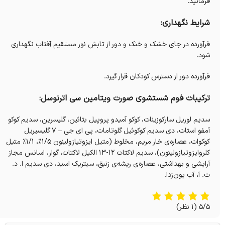
فرمائید.
شرایط نگهداری:
فرآورده در جای خشک و خنک و دور از تابش نور مستقیم آفتاب نگهداری
شود.
فرآورده دور از دسترس کودکان قرار گیرد.
ترکیبات فوم شستشوی صورت ویتامین سی اترنوسل:
سدیم لوریل سارکوزینات، کوکو آمیدو پروپیل بتائین، گلیسرین، سدیم کوکو
آمفو استات، دی سدیم کوکوئیل گلوتامات، پی ای جی – ۷ گلیسیریل
کوکوات، عصاره‌ی خار مریم، مخلوط (متیل ایزوتیازولینون ۱/۵٪، ۱/۱٪ متیل
کلروایزوتیازولینون)، سدیم لاکتات ۱۲-۱۳ الكيل لاکتات، گوار، اسانس مجاز
آرایشی و بهداشتی، عصاره‌ی ریشه‌ی زنبق، سیتریک اسید، دی سدیم ا. د.
ت. آ، آب یون‌زدا.
5/5
(1 نظر)