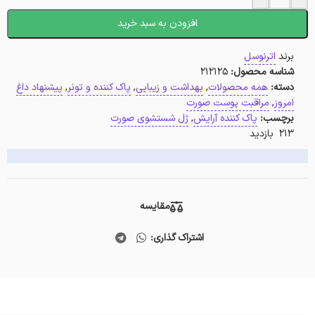
افزودن به سبد خرید
برند
اترنوسل
شناسه محصول:
212125
دسته:
همه محصولات
,
بهداشت و زیبایی
,
پاک کننده و تونر
,
پیشنهاد داغ
امروز
,
مراقبت پوست صورت
برچسب:
پاک کننده آرایش
,
ژل شستشوی صورت
213 بازدید
مقایسه
اشتراک گذاری: