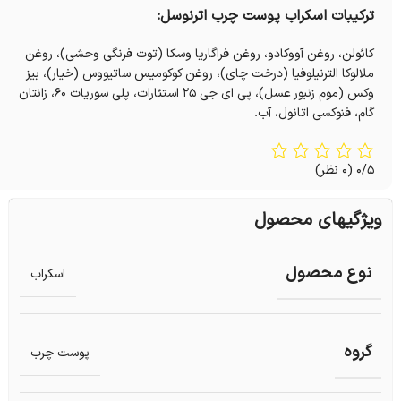
ترکیبات اسکراب پوست چرب اترنوسل:
کائولن، روغن آووکادو، روغن فراگاریا وسکا (توت فرنگی وحشی)، روغن
ملالوكا الترنيلوفيا (درخت چای)، روغن کوکومیس ساتیووس (خیار)، بیز
وکس (موم زنبور عسل)، پی ای جی ۲۵ استئارات، پلی سوريات ۶۰، زانتان
گام، فنوکسی اتانول، آب.
0/5
(0 نظر)
ویژگیهای محصول
نوع محصول
اسکراب
گروه
پوست چرب