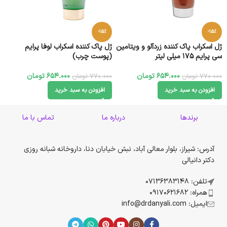
-15%
-15%
ژل اسکراب پاک کننده زردآلو و ویتامین
ژل پاک کننده اسکراب لوفا پرایم
سی پرایم 175 میلی لیتر
(پوست چرب)
654.000
تومان
654.000
تومان
770.000
تومان
770.000
تومان
افزودن به سبد خرید
افزودن به سبد خرید
برندها
درباره ما
تماس با ما
آدرس: شیراز، بلوار معالی آباد، نبش خیابان دنا، داروخانه شبانه روزی
دکتر دانیالی
تلفن: 07136383148
همراه: 09170621682
ایمیل: info@drdanyali.com