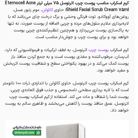
کرم اسکراب مناسب پوست چرب اترنوسل 75 میلی لیتر Eternocell Acne
Shield Facial Scrub Cream 75ml؛
حاوی
کائولن
، موم زنبور عسل،
روغن‌های آووکادو، توت فرنگی وحشی و برگ درخت چای می‌باشد که با
لایه‌برداری ملایم سلول‌های مرده و چربی اضافه از پوست صورت، نه تنها
به پاک‌سازی پوست می‌پردازد و هم‌چنین تنظیم‌کننده‌ی چربی پوست
خواهد بود و برای پوست چرب و جوش‌دار مناسب است.
کرم اسکراب
پوست چرب
اترنوسل، به لطف ترکیبات و فرمولاسیونی که دارد،
آب‌رسان، مرطوب‌کننده و مغذی پوست است و به جمع کردن منافذ باز
پوست کمک می‌کند و در بهبود یکنواختی سطح و شفافیت پوست اثربخش
و مفید خواهد بود.
کرم اسکراب پوست چرب اترنوسل، حاوی کائولن با اندازه‌ی ذرات ۱۰۰ نانومتر
است که با لایه برداری سطحی نامحسوس و جذب فوق العاده‌ی چربی،
پوست شما را شفاف و مات می کند. استفاده از کرم اسکراب پوست چرب
اترنوسل، عمق منافذ پوست را کاهش می‌بخشد و ظاهری سالم به پوست
خواهد داد.