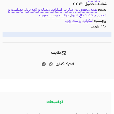
شناسه محصول:
212114
دسته:
همه محصولات
,
اسکراب
,
اسکراب، ماسک و لایه بردار
,
بهداشت و
زیبایی
,
پیشنهاد داغ امروز
,
مراقبت پوست صورت
برچسب:
اسکراب
,
پوست چرب
180 بازدید
مقایسه
اشتراک گذاری:
توضیحات