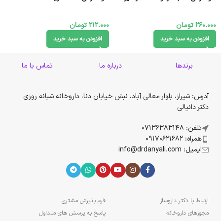
260.000
تومان
212.000
تومان
افزودن به سبد خرید
افزودن به سبد خرید
برندها
درباره ما
تماس با ما
آدرس: شیراز، بلوار معالی آباد، نبش خیابان دنا، داروخانه شبانه روزی
دکتر دانیالی
تلفن: 07136383148
همراه: 09170621682
ایمیل: info@drdanyali.com
ارتباط با دکتر داروساز
فرم پذیرش مشتری
مجوزهای داروخانه
پاسخ به پرسش های متداول