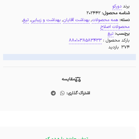
برند
دورکو
شناسه محصول:
202442
دسته:
همه محصولات
,
بهداشت آقایان
,
بهداشت و زیبایی
,
تیغ
,
محصولات اصلاح
برچسب:
تیغ
بارکد محصول :
8801038583433
374 بازدید
مقایسه
اشتراک گذاری: