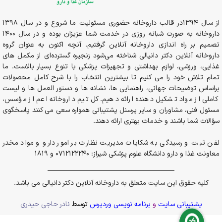
از سال 1394در قالب داروخانه حضوری مسئولیت ما شروع و در سال 1398
داروخانه به صورت شبانه روزی در خدمت شما عزیزان بوده و در سال 1400
تصمیم بر راه اندازی داروخانه آنلاین گرفتیم. آنچه اکنون به عنوان گروه
داروخانه آنلاین دکتر دانیالی شناخته می‌شود زنجیره گسترده‌ای از مکمل های
غذایی، ورزشی، لوازم بهداشتی و تجهیزات پزشکی با تنوع بسیار بالاست. ما
تمام تلاش خود را می کنیم تا بیشترین انتخاب را با شرح کامل محصولات
براساس توضیحات جهانی، راهنمایی ها، نشانه ها و دستور العمل ها و لیست
کاملی از مواد تشکیل دهنده ارائه دهیم. کل تیم داروخانه اعم از مؤسس،
مسئول فنی، مشاوران و سایر پرسنل پشتیبانی همواره سعی می کنند پاسخگوی
سؤالات شما باشند و خدمات بهتری ارائه دهند.
لفن ثبت و رسیدگی به شکایات مدیریت نظارت بر امور دارو و مواد مخدر
معاونت غذا و دارو دانشگاه علوم پزشکی شیراز: 0712122240 و 1819
کلیه حقوق این سایت متعلق به داروخانه آنلاین دکتر دانیالی می باشد.
پشتیبانی سایت
و
برنامه نویسی وردپرس
توسط
نادر حاجی حیدری