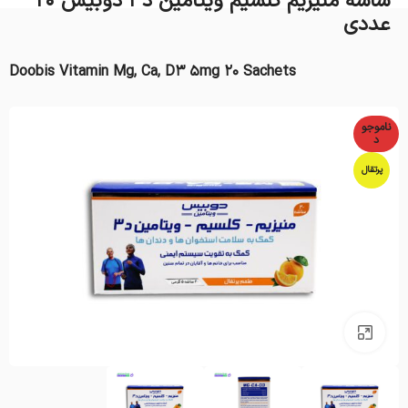
ساشه منیزیم کلسیم ویتامین د۳ دوبیس 20
عددی
Doobis Vitamin Mg, Ca, D3 5mg 20 Sachets
ناموجو
د
پرتقال
بزرگنمایی تصویر