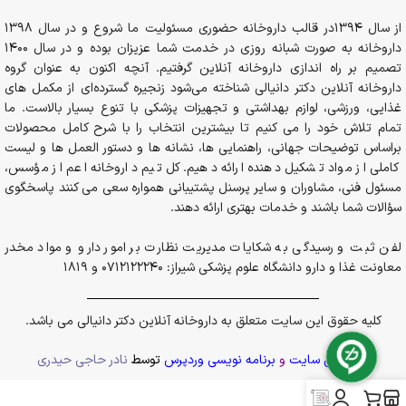
–
عضلانی:
گرفتگی و ضعف عضلانی، لرزش و
از سال 1394در قالب داروخانه حضوری مسئولیت ما شروع و در سال 1398
اسپاسم
داروخانه به صورت شبانه روزی در خدمت شما عزیزان بوده و در سال 1400
–
قلبی-عروقی:
نامنظم شدن ضربان قلب، فشار
خون بالا
تصمیم بر راه اندازی داروخانه آنلاین گرفتیم. آنچه اکنون به عنوان گروه
اثرات کمبود
–
استخوان‌ها:
کاهش تراکم استخوان و افزایش
داروخانه آنلاین دکتر دانیالی شناخته می‌شود زنجیره گسترده‌ای از مکمل های
منیزیم
خطر پوکی استخوان
غذایی، ورزشی، لوازم بهداشتی و تجهیزات پزشکی با تنوع بسیار بالاست. ما
–
متابولیکی:
خستگی مفرط، کاهش اشتها و ضعف
تمام تلاش خود را می کنیم تا بیشترین انتخاب را با شرح کامل محصولات
در تولید انرژی
براساس توضیحات جهانی، راهنمایی ها، نشانه ها و دستور العمل ها و لیست
–
سیستم ایمنی:
ضعف در سیستم ایمنی و
کاملی از مواد تشکیل دهنده ارائه دهیم. کل تیم داروخانه اعم از مؤسس،
افزایش التهاب
مسئول فنی، مشاوران و سایر پرسنل پشتیبانی همواره سعی می کنند پاسخگوی
سؤالات شما باشند و خدمات بهتری ارائه دهند.
انواع مکمل منیزیم
لفن ثبت و رسیدگی به شکایات مدیریت نظارت بر امور دارو و مواد مخدر
مکمل های منیزیم موجود در بازار انواع مختلف دارند که بعضی از این
معاونت غذا و دارو دانشگاه علوم پزشکی شیراز: 0712122240 و 1819
انواع دارای جذب بهتری هستند. سدیم منیزیم و
اکسید منیزیم
گسترده
ترین نوع مکمل های منیزیم موجود در بازار هستند. از میان این دو
نوع، اکسید منیزیم از آنجا که مقرون به صرفه ترین ماده معدنی تولید
کلیه حقوق این سایت متعلق به داروخانه آنلاین دکتر دانیالی می باشد.
شده است، رایج ترین نوع نیز می باشد.
پشتیبانی سایت
و
برنامه نویسی وردپرس
توسط
نادر حاجی حیدری