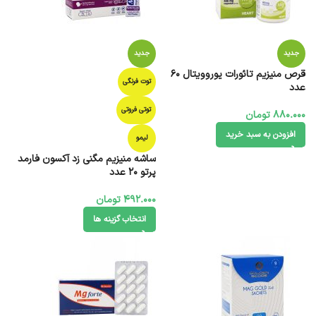
جدید
جدید
قرص منیزیم تائورات یوروویتال 60
توت فرنگی
عدد
توتی فروتی
880.000
تومان
افزودن به سبد خرید
لیمو
ساشه منیزیم مگنی زد آکسون فارمد
پرتو 20 عدد
492.000
تومان
انتخاب گزینه ها