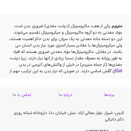
منیزیم
یکی از هفت ماکرومینرال (درشت مغذی) ضروری بدن است.
مواد معدنی به دو گروه ماکرومینرال و میکرومینرال تقسیم می‌شوند.
این دو دسته ماده معدنی به یک میزان برای بدن حائز اهمیت هستند،
ولی میکرومینرال‌ها با مقادیر بسیار کمتری مورد نیاز بدن انسان می
باشند. در مقابل، ماکرومینرال‌ها مواد معدنی ضروری هستند که افراد
به طور روزانه به مصرف مقدار نسبتا زیادی از آنها نیاز دارند. زیرا درشت
مغذی‌ها (از جمله منیزیم) در خیلی از واکنش‌های آنزیمی در بدن
بیشتر
انسان نقش اساسی دارند. در صورتی که نیاز بدن به این ترکیب مهم از
طریق رژیم غذایی برطرف نشود، مصرف مکمل و قرص منیزیم ضروری
می باشد.
برندها
درباره ما
تماس با ما
به طور کلی، منیزیم به ریتم قلب، عملکرد عضلات و اعصاب و همچنین
قدرت استخوان کمک می‌کند. برخی از منابع غذایی حاوی این ماده
معدنی مهم شامل اسفناج، کلم بروکلی، حبوبات، دانه‌ها، نان سبوس‌دار
آدرس: شیراز، بلوار معالی آباد، نبش خیابان دنا، داروخانه شبانه روزی
و … است.
دکتر دانیالی