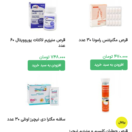
قرص مگنیتنس رامونا 30 عدد
قرص منیزیم لاکتات یوروویتال 60
عدد
470.000
تومان
748.000
تومان
افزودن به سبد خرید
افزودن به سبد خرید
ساشه مگترا دی نیچرز اونلی 30 عدد
پرتقال
قرص جوشان کلسیم و منیزیم نیچرز