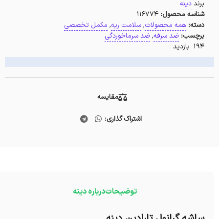
برند
دینه
شناسه محصول:
116774
دسته:
همه محصولات
,
سلامت ریه
,
مکمل تخصصی
برچسب:
ضد سرفه
,
ضد سرماخوردگی
194 بازدید
مقایسه
اشتراک گذاری:
توضیحات
درباره دینه
ساشه گرانول تارادین دینه