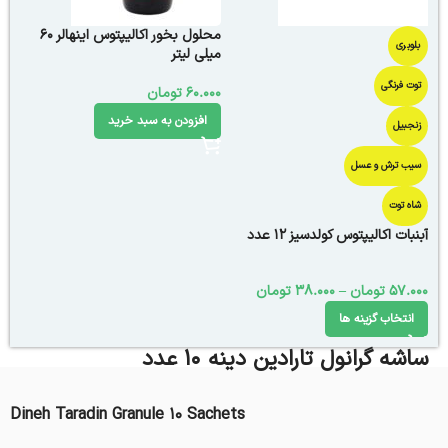
محلول بخور اکالیپتوس اینهالر 60
بلوبری
میلی لیتر
توت فرنگی
60.000
تومان
افزودن به سبد خرید
زنجبیل
سیب ترش و عسل
شاه توت
آبنبات اکالیپتوس کولدسیز 12 عدد
57.000
تومان
–
38.000
تومان
انتخاب گزینه ها
ساشه گرانول تارادین دینه 10 عدد
Dineh Taradin Granule 10 Sachets