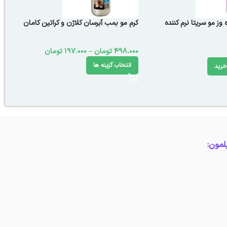
وز مو سریتا نرم کننده
کرم مو بمب آبرسان کلاژن و کراتین کامان
498.000
تومان
–
197.000
تومان
انتخاب گزینه ها
خرید
لمون: