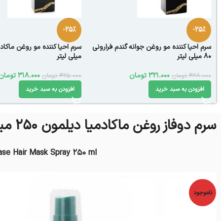
-25%
-25%
سرم احیا کننده مو روغن جوانه گندم فرارونی
80 میلی لیتر
میلی لیتر
321.000
تومان
318.000
تومان
428.000
تومان
425.000
تومان
افزودن به سبد خرید
افزودن به سبد خرید
سرم دوفاز روغن ماکادمیا دیلمون 250 میلی لیتر
se Hair Mask Spray 250 ml
ناموجود