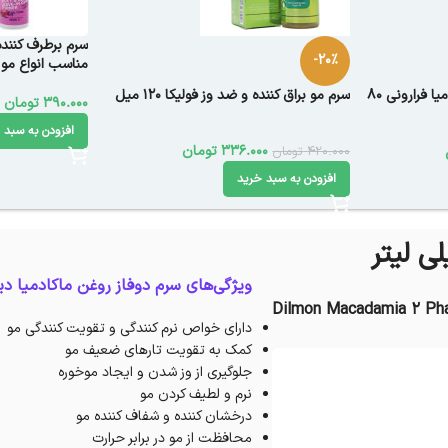
سرم برطرف کننده 
-20%
مناسب انواع مو
سرم احیا کننده مو روغن ماکادمیا فرارونی 80
سرم مو براق کننده و ضد وز فولیکا 120 میل
390.000
تومان
افزودن به سبد 
336.000
تومان
420.000
تومان
افزودن به سبد خرید
ویژگی‌های سرم دوفاز روغن ماکادمیا دی
Dilmon Macadamia 2 Pha
دارای خواص نرم کنندگی و تقویت کنندگی مو
کمک به تقویت تارهای ضعیف مو
جلوگیری از وز شدن و ایجاد موخوره
نرم و لطیف کردن مو
درخشان کننده و شفاف کننده مو
محافظت از مو در برابر حرارت