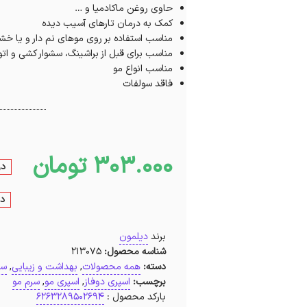
حاوی روغن ماکادمیا و …
کمک به درمان تارهای آسیب دیده
مناسب استفاده بر روی موهای نم دار و یا خ
مناسب برای قبل از براشینگ، سشوار کشی و ات
مناسب انواع مو
فاقد سولفات
303.000
تومان
در
در
برند
دیلمون
شناسه محصول:
213075
دسته:
همه محصولات
,
بهداشت و زیبایی
,
سر
برچسب:
اسپری دوفاز
,
اسپری مو
,
سرم مو
بارکد محصول :
6263289502694