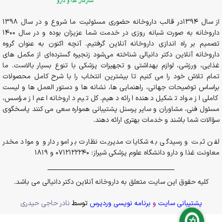
از سال 1394در قالب داروخانه حضوری مسئولیت ما شروع و در سال 1398
داروخانه به صورت شبانه روزی در خدمت شما عزیزان بوده و در سال 1400
تصمیم بر راه اندازی داروخانه آنلاین گرفتیم. آنچه اکنون به عنوان گروه
داروخانه آنلاین دکتر دانیالی شناخته می‌شود زنجیره گسترده‌ای از مکمل های
غذایی، ورزشی، لوازم بهداشتی و تجهیزات پزشکی با تنوع بسیار بالاست. ما
تمام تلاش خود را می کنیم تا بیشترین انتخاب را با شرح کامل محصولات
براساس توضیحات جهانی، راهنمایی ها، نشانه ها و دستور العمل ها و لیست
کاملی از مواد تشکیل دهنده ارائه دهیم. کل تیم داروخانه اعم از مؤسس،
مسئول فنی، مشاوران و سایر پرسنل پشتیبانی همواره سعی می کنند پاسخگوی
سؤالات شما باشند و خدمات بهتری ارائه دهند.
لفن ثبت و رسیدگی به شکایات مدیریت نظارت بر امور دارو و مواد مخدر
معاونت غذا و دارو دانشگاه علوم پزشکی شیراز: 0712122240 و 1819
کلیه حقوق این سایت متعلق به داروخانه آنلاین دکتر دانیالی می باشد.
پشتیبانی سایت
و
برنامه نویسی وردپرس
توسط
نادر حاجی حیدری