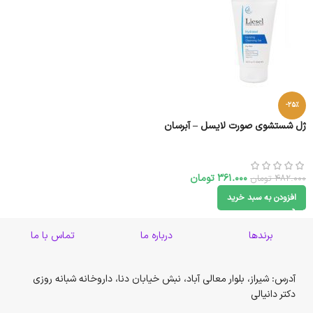
-25%
ژل شستشوی صورت لایسل – آبرسان
361.000
تومان
482.000
تومان
افزودن به سبد خرید
برندها
درباره ما
تماس با ما
آدرس: شیراز، بلوار معالی آباد، نبش خیابان دنا، داروخانه شبانه روزی
دکتر دانیالی