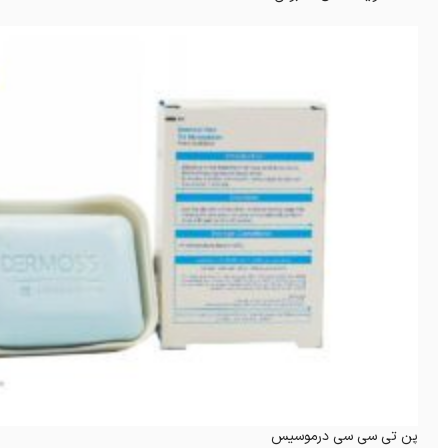
پن تی سی سی درموسیس