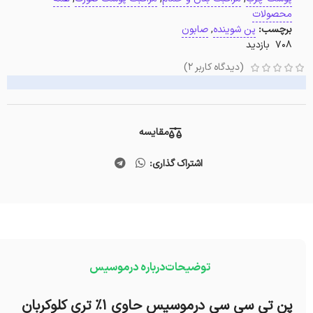
محصولات
برچسب:
پن شوینده
,
صابون
708 بازدید
(دیدگاه کاربر
2
)
مقایسه
اشتراک گذاری:
توضیحات
درباره درموسیس
پن تی سی سی درموسیس حاوی 1% تری کلوکربان