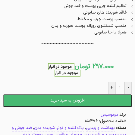
تنظیم کننده چربی پوست و ضد جوش
فاقد شوینده های صابونی
مناسب پوست چرب و مختلط
مناسب شستشوی روزانه پوست صورت و بدن
همراه با جا صابونی
297.000
تومان
موجود در انبار
موجود در انبار
+
-
افزودن به سبد خرید
برند
درموسیس
شناسه محصول:
151476
دسته:
بهداشت و زیبایی
,
پاک کننده و تونر
,
شوینده بدن
,
ضد جوش و
پوست چرب
,
مراقبت بدن و حمام
,
مراقبت پوست صورت
,
همه