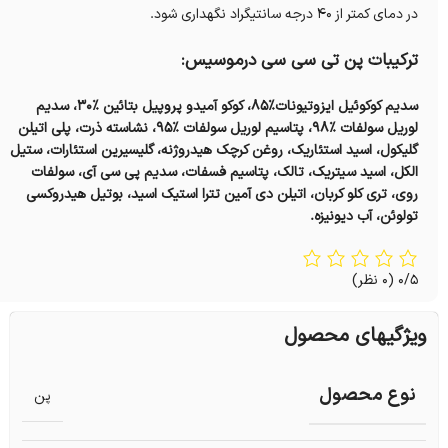
در دمای کمتر از 40 درجه سانتیگراد نگهداری شود.
ترکیبات پن تی سی سی درموسیس:
سدیم کوکوئیل ایزوتیونات%85، کوکو آمیدو پروپیل بتائین %30، سدیم
لوریل سولفات %98، پتاسیم لوریل سولفات %95، نشاسته ذرت، پلی اتیلن
گلیکول، اسید استئاریک، روغن کرچک هیدروژنه، گلیسیرین استئارات، ستیل
الکل، اسید سیتریک، تالک، پتاسیم فسفات، سدیم پی سی آی، سولفات
روی، تری کلو کربان، اتیلن دی آمین تترا استیک اسید، بوتیل هیدروکسی
تولوئن، آب دیونیزه.
0/5
(0 نظر)
ویژگیهای محصول
نوع محصول
پن