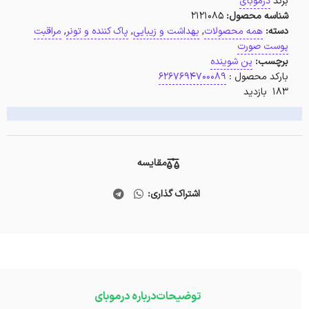
برند
درموبای
شناسه محصول:
2121085
دسته:
همه محصولات
,
بهداشت و زیبایی
,
پاک کننده و تونر
,
مراقبت
پوست صورت
برچسب:
پن شوینده
بارکد محصول :
6267694700089
183 بازدید
مقایسه
اشتراک گذاری:
توضیحات
درباره درموبای